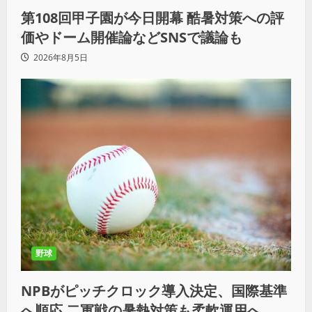
第108回甲子園が今日開幕 酷暑対策への評
価やドーム開催論などSNSで議論も
2026年8月5日
野球
NPBがピッチクロック導入決定、国際基準
へ順応 二軍戦の暑熱対策も柔軟運用へ