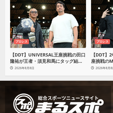
プロレス
プロレス
【DDT】UNIVERSAL王座挑戦の田口
【DDT】
隆祐が王者・須見和馬にタッグ結成
座挑戦のM
ラブコール！「この試合が終わった
で、上野勇
2026年8月8日
2026年8月8
後は、丸刈りブラザーズで一緒にや
んだよっ
っていただければ」