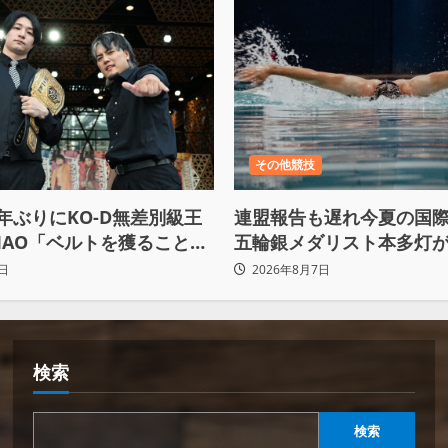
その他競技
2年ぶりにKO-D無差別級王
連盟報告も遅れ今夏の国
AO「ベルトを獲ること
五輪銀メダリスト本多灯
希とMAOで一時代あった
致傷で起訴
日
2026年8月7日
て残したい」
検索
検索