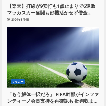
【楽天】打線が9安打も1点止まりで6連敗
マッカスカー奮闘も好機活かせず借金
「22」
2026年8月6日
サッカー
「もう解体一択だろ」 FIFA幹部がインファ
ンティーノ会長支持を再確認も 批判収まら