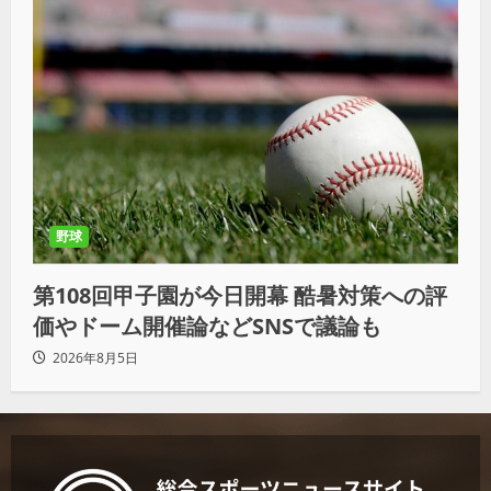
野球
第108回甲子園が今日開幕 酷暑対策への評
価やドーム開催論などSNSで議論も
2026年8月5日