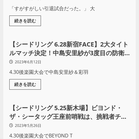
「すがすがしい引退試合だった。」 大
続きを読む
プロレス
【シードリング 6.28新宿FACE】2大タイト
ルマッチ決定！中島安里紗が3度目の防衛
戦、挑戦者は青木いつ希
2023年6月12日
4.30後楽園大会で中島安里紗＆彩羽
続きを読む
プロレス
【シードリング 5.25新木場】ビヨンド・
ザ・シータッグ王座前哨戦は、挑戦者チー
ムが完敗。血まみれのリコが王座奪取を誓
2023年5月26日
う！
4.30後楽園大会でBEYOND T