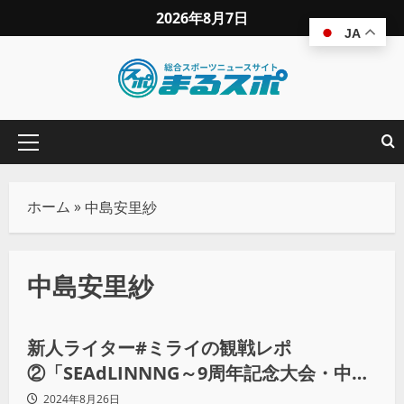
2026年8月7日
JA
ホーム
»
中島安里紗
中島安里紗
コラム
新人ライター#ミライの観戦レポ
②「SEAdLINNNG～9周年記念大会・中島
安里紗引退試合～」を観戦してきました
2024年8月26日