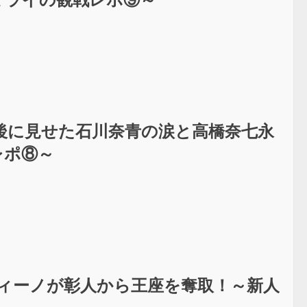
後に見せた石川奈青の涙と高橋奈七永
レポ⑧～
ディーノが彰人から王座を奪取！～新人