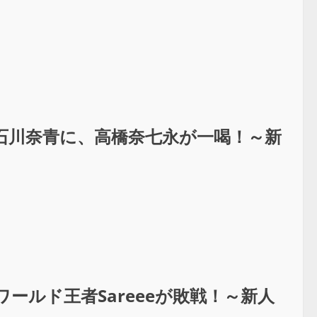
石川奈青に、高橋奈七永が一喝！～新
ールド王者Sareeeが敗戦！～新人