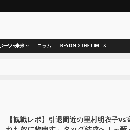
ポーツ×未来
コラム
BEYOND THE LIMITS
【観戦レポ】引退間近の里村明衣子vs
れた奴に物申す」タッグ結成へ！～新人