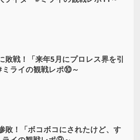
eに敗戦！「来年5月にプロレス界を引
#ミライの観戦レポ⑩～
eに惨敗！「ボコボコにされたけど、す
ミライの観戦レポ⑨～