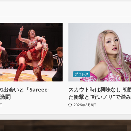
プロレス
との出会いと「Sareee-
スカウト時は興味なし 初
の激闘
た衝撃と“軽いノリ”で踏
ロレスへの道
日
2026年8月8日