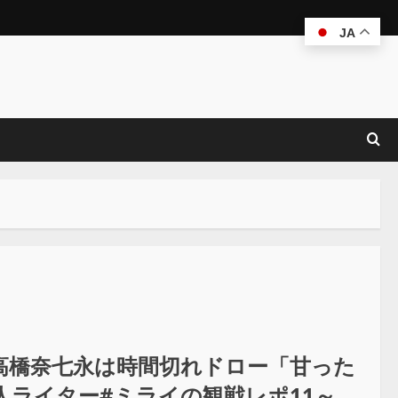
JA
高橋奈七永は時間切れドロー「甘った
ライター#ミライの観戦レポ11～