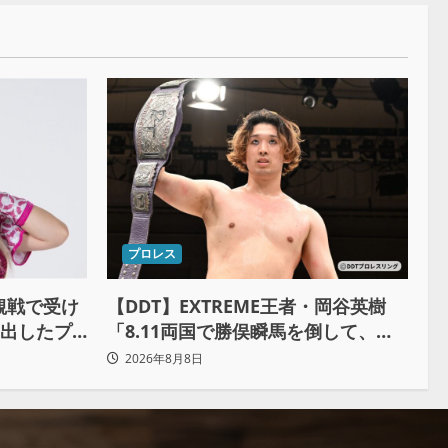
プロレス
観戦で受け
【DDT】EXTREME王者・岡谷英樹
み出したプ
「8.11両国で勝俣瞬馬を倒して、初
めて“本当の王者”になれる」
2026年8月8日