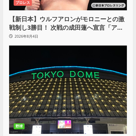
プロレス
【新日本】ウルフアロンがモロニーとの激
戦制し3勝目！ 次戦の成田蓮へ宣言「アイ
ツの王道を俺の王道でぶち壊す」
2026年8月4日
野球