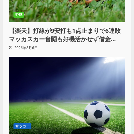
野球
【楽天】打線が9安打も1点止まりで6連敗
マッカスカー奮闘も好機活かせず借金
「22」
2026年8月6日
サッカー