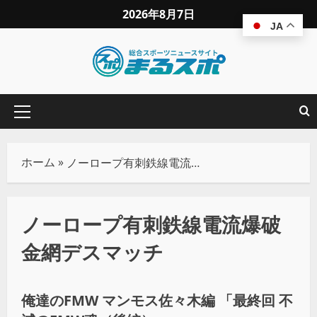
2026年8月7日
JA
ホーム
»
ノーロープ有刺鉄線電流爆破金網デスマッチ
ノーロープ有刺鉄線電流爆破
金網デスマッチ
プロレス
俺達のFMW マンモス佐々木編 「最終回 不