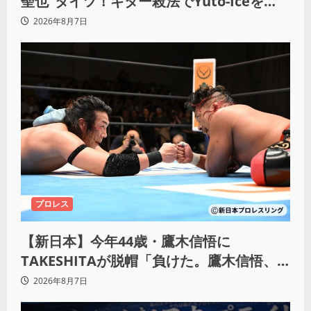
聖也”タイツ！ギター殺法でYuto-Iceを
KO「俺と闘う時は考えろ。感じるな」
2026年8月7日
プロレス
【新日本】今年44歳・鷹木信悟に
TAKESHITAが脱帽「負けた。鷹木信悟、
強いわ！」
2026年8月7日