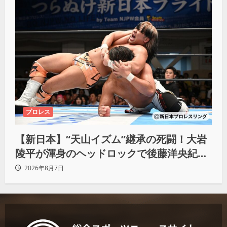
プロレス
【新日本】“天山イズム”継承の死闘！大岩
陵平が渾身のヘッドロックで後藤洋央紀か
らタップ奪取 執念の「リベンジ＆4勝目」
2026年8月7日