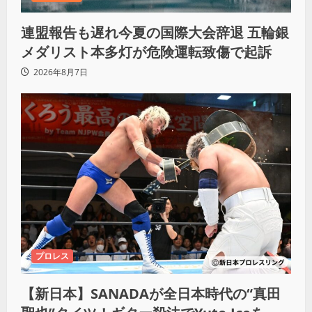
連盟報告も遅れ今夏の国際大会辞退 五輪銀
メダリスト本多灯が危険運転致傷で起訴
2026年8月7日
プロレス
【新日本】SANADAが全日本時代の“真田