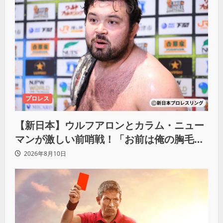
プロレス
【新日本】ウルフアロンとカラム・ニュー
マンが激しい前哨戦！「お前は俺の胸毛に
カラム(絡む)小バエと一緒だ」
2026年8月10日