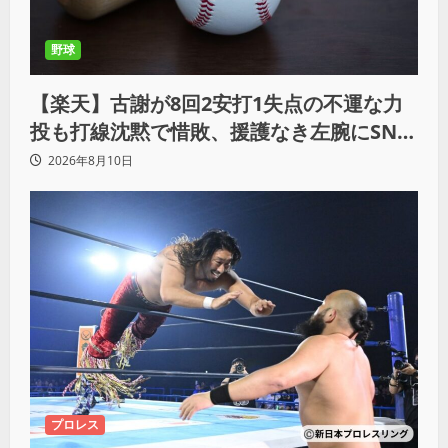
野球
【楽天】古謝が8回2安打1失点の不運な力
投も打線沈黙で惜敗、援護なき左腕にSNS
では同情の声
2026年8月10日
プロレス