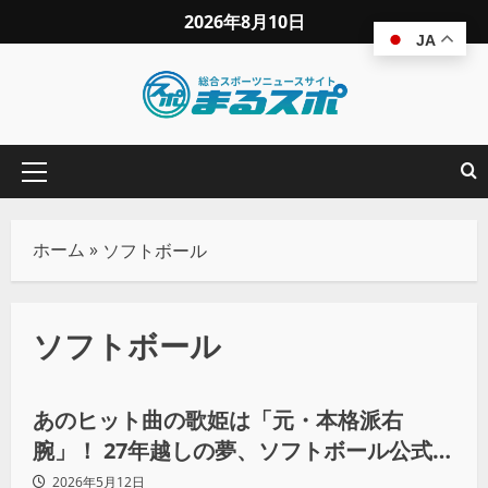
2026年8月10日
JA
ホーム
»
ソフトボール
ソフトボール
その他球技
地域スポーツ
あのヒット曲の歌姫は「元・本格派右
腕」！ 27年越しの夢、ソフトボール公式応
援歌に込めた“泥まみれの青春”
2026年5月12日