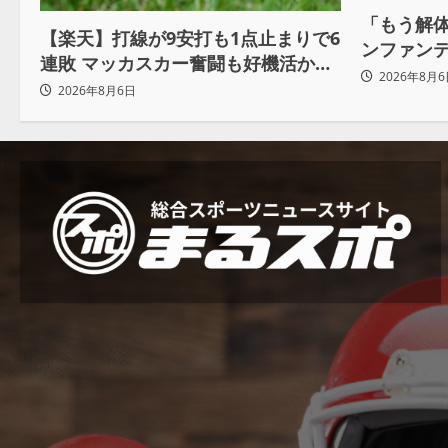
「もう解体
【楽天】打線が9安打も1点止まりで6
ンファン
連敗 マッカスカー奮闘も好機活かせ
も 批判収
2026年8月6
ず借金「22」
2026年8月6日