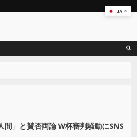
JA
間」と賛否両論 W杯審判騒動にSNS