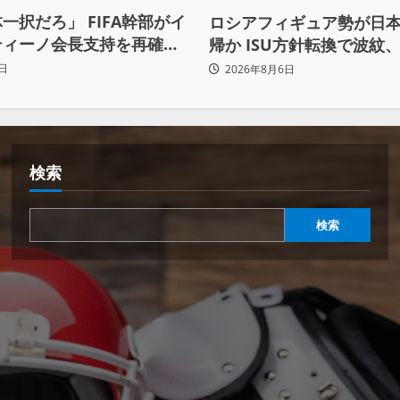
一択だろ」 FIFA幹部がイ
ロシアフィギュア勢が日
ティーノ会長支持を再確認
帰か ISU方針転換で波紋、
まらず
賛否両論
日
2026年8月6日
検索
検索