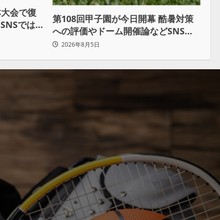
本大会で復
第108回甲子園が今日開幕 酷暑対策
SNSでは
への評価やドーム開催論などSNSで
議論も
2026年8月5日