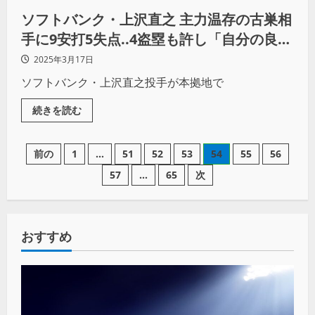
ソフトバンク・上沢直之 主力温存の古巣相
手に9安打5失点..4盗塁も許し「自分の良い
ところも、悪いところも出た投球」と反省
2025年3月17日
ソフトバンク・上沢直之投手が本拠地で
続きを読む
前の
1
…
51
52
53
54
55
56
57
…
65
次
おすすめ