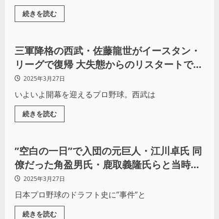
続きを読む
野球
三軍降格の西武・佐藤龍世がイースタン・
リーグで復帰 大失態からのリスタートでま
たもや失った信頼獲得なるか
2025年3月27日
いよいよ開幕を迎えるプロ野球。西武は
続きを読む
野球
”空白の一日”で入団の元巨人・江川卓氏 同
僚だった角盈男氏・鹿取義隆氏らと当時の
エピソードを語り合う
2025年3月27日
日本プロ野球のドラフト史に”事件”と
続きを読む