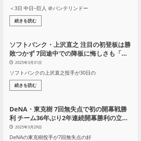
＜3日 中日−巨人 ＠バンテリンドー
続きを読む
野球
ソフトバンク・上沢直之 注目の初登板は勝
敗つかず 7回途中での降板に悔しさも「全
体的にはいいリズムで投げることができ
2025年3月31日
た」
ソフトバンクの上沢直之投手が30日の
続きを読む
野球
DeNA・東克樹 7回無失点で初の開幕戦勝
利 チーム36年ぶり2年連続開幕勝利の立役
者に
2025年3月29日
DeNAの東克樹投手が7回無失点の好