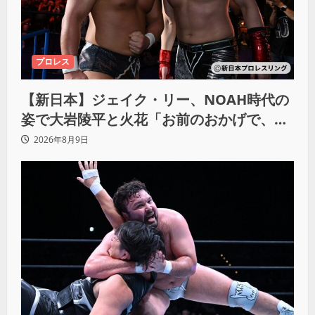
プロレス
【新日本】ジェイク・リー、NOAH時代の
姿で大岩陵平と火花「お前のおかげで、忘
れてたもの思い出したわ」
2026年8月9日