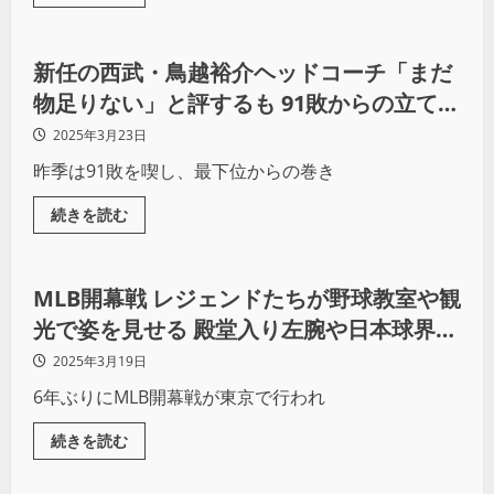
野球
新任の西武・鳥越裕介ヘッドコーチ「まだ
物足りない」と評するも 91敗からの立て直
しへ
2025年3月23日
昨季は91敗を喫し、最下位からの巻き
続きを読む
野球
MLB開幕戦 レジェンドたちが野球教室や観
光で姿を見せる 殿堂入り左腕や日本球界経
験者にSNSでは「会いたい！」のコメント
2025年3月19日
も
6年ぶりにMLB開幕戦が東京で行われ
続きを読む
野球