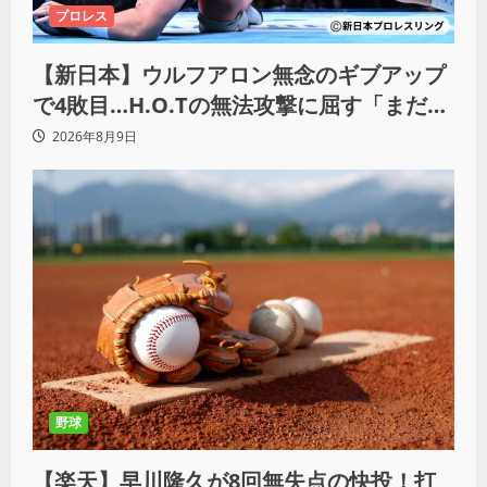
プロレス
【新日本】ウルフアロン無念のギブアップ
で4敗目…H.O.Tの無法攻撃に屈す「まだま
だ俺自身の力はこんなもんだなって」
2026年8月9日
野球
【楽天】早川隆久が8回無失点の快投！打