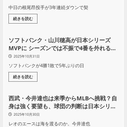
ンに臨む
中日の根尾昂投手が3年連続ダウンで契
続きを読む
野球
ソフトバンク・山川穂高が日本シリーズ
MVPに シーズンでは不振で4番を外れる
も、大舞台で掴んだ“アーリーワーク”での
2025年10月31日
感覚
ソフトバンクが4勝1敗で5年ぶりの日
続きを読む
野球
西武・今井達也は来季からMLBへ挑戦？自
身は強く要望も、球団の判断は日本シリー
ズ終了後に
2025年10月30日
レオのエースは海を渡るのか。今井達也