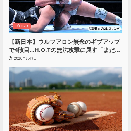
プロレス
【新日本】ウルフアロン無念のギブアップ
で4敗目…H.O.Tの無法攻撃に屈す「まだま
だ俺自身の力はこんなもんだなって」
2026年8月9日