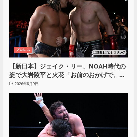
プロレス
【新日本】ジェイク・リー、NOAH時代の
姿で大岩陵平と火花「お前のおかげで、忘
れてたもの思い出したわ」
2026年8月9日