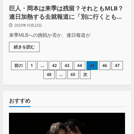
巨人・岡本は来季は残留？それともMLB？
連日加熱する去就報道に「別に行くとも行
かないとも言っていない」
2025年10月22日
来季MLBへの挑戦か否か、連日報道が
続きを読む
前の
1
…
42
43
44
45
46
47
48
…
65
次
おすすめ