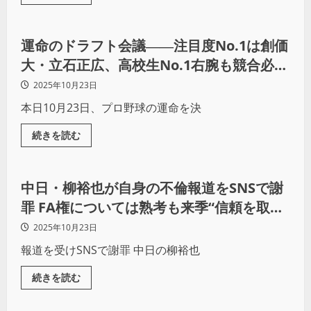
野球
運命のドラフト会議――注目度No.1は創価
大・立石正広、高校生No.1右腕も競合必
至！
2025年10月23日
本日10月23日、プロ野球の運命を決
続きを読む
野球
中日・柳裕也が自身の不倫報道をSNSで謝
罪 FA権については熟考も来季“信頼を取り
戻す”場はどのユニフォームか
2025年10月23日
報道を受けSNSで謝罪 中日の柳裕也
続きを読む
野球