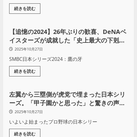
続きを読む
野球
【追憶の2024】26年ぶりの歓喜、DeNAベ
イスターズが成就した「史上最大の下剋
上」
2025年10月27日
SMBC日本シリーズ2024：鷹の牙
続きを読む
野球
左翼から三塁側が虎党で埋まった日本シリ
ーズ。「甲子園かと思った」と驚きの声に
加え、「ソフトバンクは相手をリスペクト
2025年10月27日
している」という意見も
いよいよ始まったプロ野球の日本シリー
続きを読む