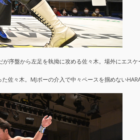
MA。だが序盤から左足を執拗に攻める佐々木。場外にエス
た佐々木。MJポーの介入で中々ペースを掴めないHARAS