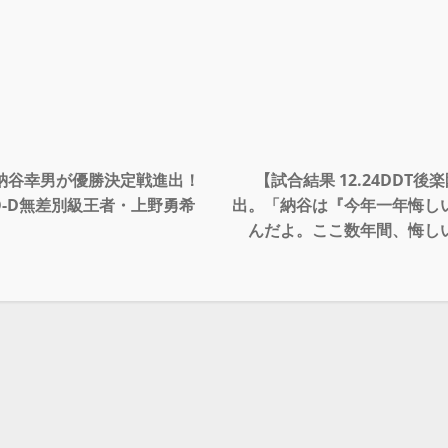
破り納谷幸男が優勝決定戦進出！
【試合結果 12.24DD
-D無差別級王者・上野勇希
出。「納谷は『今年一年悔し
んだよ。ここ数年間、悔し