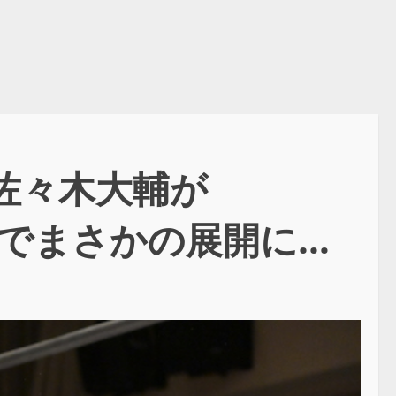
た佐々木大輔が
ジでまさかの展開に…