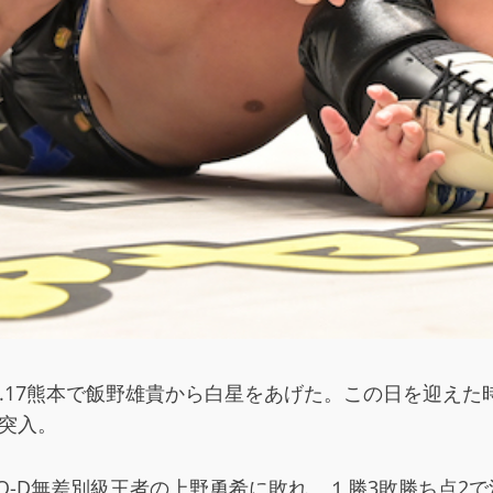
12.17熊本で飯野雄貴から白星をあげた。この日を迎え
突入。
会で、KO-D無差別級王者の上野勇希に敗れ、１勝3敗勝ち