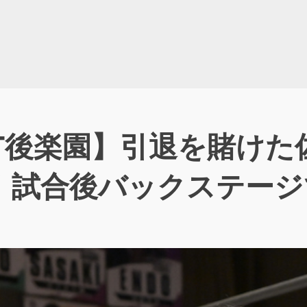
DDT後楽園】引退を賭け
敗北！試合後バックステー