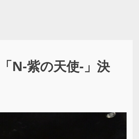
「N-紫の天使-」決