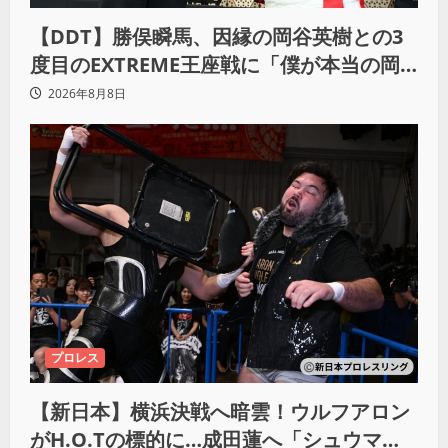
【DDT】勝俣瞬馬、因縁の岡谷英樹との3
度目のEXTREME王座戦に「僕が本当の岡
谷英樹を引き出して獲りたい」
2026年8月8日
プロレス
【新日本】横浜決戦へ暗雲！ウルフアロン
がH.O.Tの標的に…成田蓮へ「シュウマイ