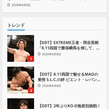
にしてやる」と怒り爆発
2026年8月8日
トレンド
【DDT】EXTREME王者・岡谷英樹
「8.11両国で勝俣瞬馬を倒して、初
めて“本当の王者”になれる」
2026年8月8日
1
【DDT】8.11両国で魅せるMAOの
覚悟 S.L.C.の絆 ビエント・レバンテ
への期待「見逃し三振は許さない」
2026年8月8日
2
【DDT】2年ぶりKO-D無差別挑戦！