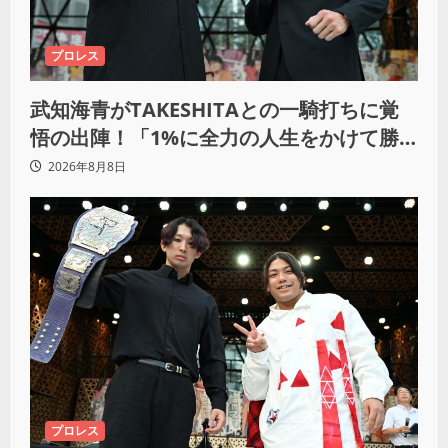
プロレス
武知海青がTAKESHITAとの一騎打ちに覚
悟の出陣！「1%に全力の人生をかけて勝
ちにいきたい」
2026年8月8日
プロレス