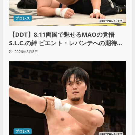
プロレス
【DDT】8.11両国で魅せるMAOの覚悟
S.L.C.の絆 ビエント・レバンテへの期待
「見逃し三振は許さない」
2026年8月8日
プロレス