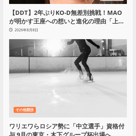
【DDT】2年ぶりKO-D無差別挑戦！MAO
が明かす王座への想いと進化の理由「上野
勇希に勝ちたい」
2026年8月8日
その他競技
ワリエワらロシア勢に「中立選手」資格付
与 9月の東京・木下グループ杯出場へ