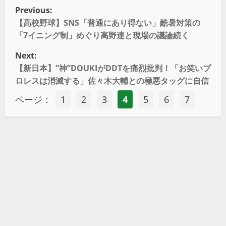
Previous:
【高校野球】SNS「普通にあり得ない」酷暑対策の
「7イニング制」めぐり高野連と現場の議論続く
Next:
【新日本】“神”DOUKIがDDTを痛烈批判！「お笑いプ
ロレスは消滅する」佐々木大輔との極悪タッグに自信
ページ：
1
2
3
4
5
6
7