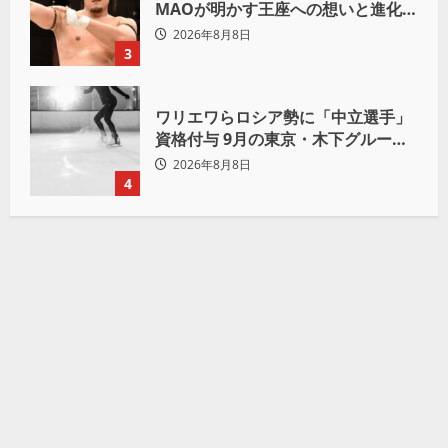
MAOが明かす王座への想いと進化の
理由「上野勇希に勝ちたい」
2026年8月8日
3
ワリエワらロシア勢に「中立選手」
資格付与 9月の東京・木下グループ
杯出場へ
2026年8月8日
4