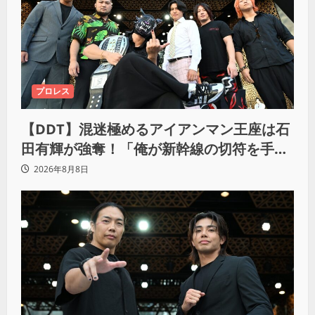
プロレス
【DDT】混迷極めるアイアンマン王座は石
田有輝が強奪！「俺が新幹線の切符を手に
入れるからな！逃げ切るぞ」
2026年8月8日