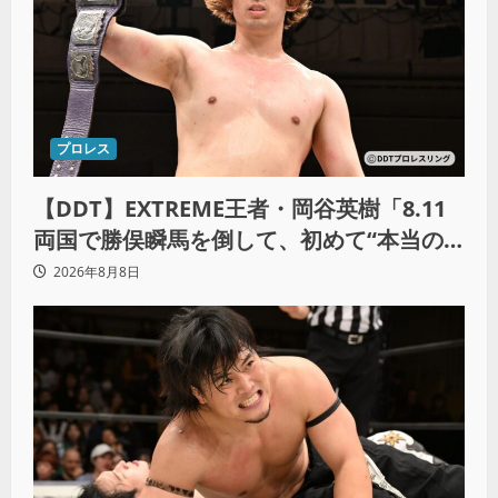
プロレス
【DDT】EXTREME王者・岡谷英樹「8.11
両国で勝俣瞬馬を倒して、初めて“本当の
王者”になれる」
2026年8月8日