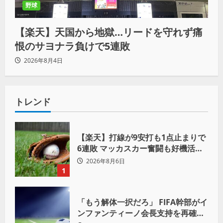
野球
【楽天】天国から地獄…リードを守れず痛
恨のサヨナラ負けで5連敗
2026年8月4日
トレンド
【楽天】打線が9安打も1点止まりで
6連敗 マッカスカー奮闘も好機活か
せず借金「22」
2026年8月6日
1
「もう解体一択だろ」 FIFA幹部がイ
ンファンティーノ会長支持を再確認