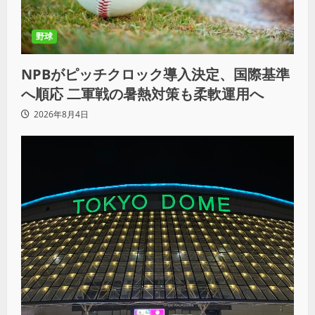
野球
NPBがピッチクロック導入決定、国際基準
へ順応 二軍戦の暑熱対策も柔軟運用へ
2026年8月4日