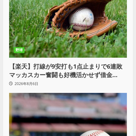
野球
【楽天】打線が9安打も1点止まりで6連敗
マッカスカー奮闘も好機活かせず借金
「22」
2026年8月6日