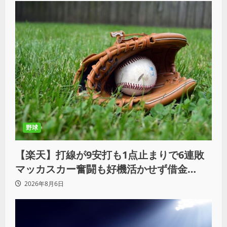
野球
【楽天】打線が9安打も1点止まりで6連敗
マッカスカー奮闘も好機活かせず借金
「22」
2026年8月6日