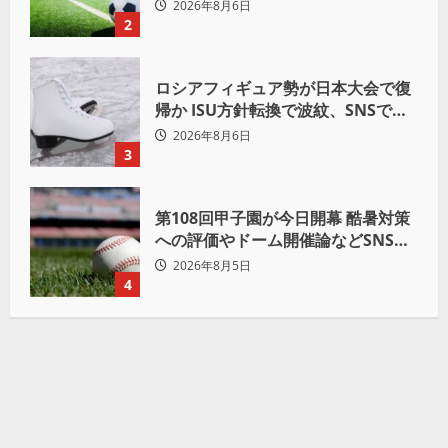
も 批判収まらず
2026年8月6日
2
ロシアフィギュア勢が日本大会で復
帰か ISU方針転換で波紋、SNSでは
賛否両論
2026年8月6日
3
第108回甲子園が今日開幕 酷暑対策
への評価やドーム開催論などSNSで
議論も
2026年8月5日
4