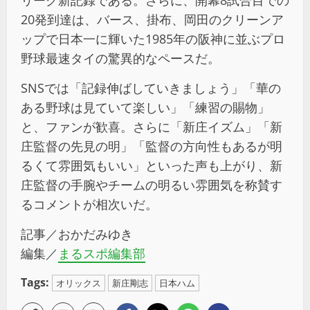
リーグ新記録である。さらに、開幕8試合目での
20発到達は、バース、掛布、岡田のクリーンア
ップで日本一に輝いた1985年の阪神に並ぶプロ
野球最速タイの驚異的なペースだ。
SNSでは「記録伸ばしていきましょう」「華の
ある野球は見ていて楽しい」「練習の賜物」
と、ファンが歓喜。さらに「新庄イズム」「新
庄監督の先見の明」「監督の方向性もあるが明
るくて雰囲気もいい」といった声も上がり、新
庄監督の手腕やチームの明るい雰囲気を称賛す
るコメントが相次いだ。
記事／おかだみゆき
編集／
まるスポ編集部
Tags:
オリックス
新庄剛志
日本ハム