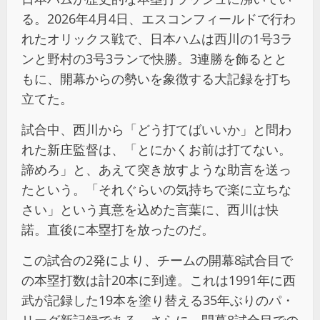
る。2026年4月4日、エスコンフィールドで行わ
れたオリックス戦で、日本ハムは西川の1号3ラ
ンと野村の3号3ランで快勝。3連勝を飾るとと
もに、開幕からの勢いを象徴する大記録を打ち
立てた。
試合中、西川から「どう打てばいいか」と問わ
れた新庄監督は、「とにかくお前は打てない。
諦めろ」と、あえて突き放すような助言を送っ
たという。「それぐらいの気持ちで楽に立ちな
さい」という真意を込めた言葉に、西川は快
諾。直後に本塁打を放ったのだ。
この試合の2発により、チームの開幕8試合目で
の本塁打数は計20本に到達。これは1991年に西
武が記録した19本を塗り替える35年ぶりのパ・