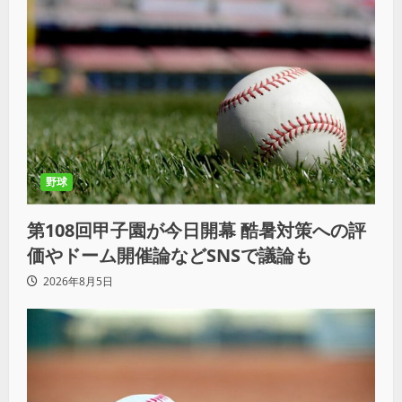
野球
第108回甲子園が今日開幕 酷暑対策への評
価やドーム開催論などSNSで議論も
2026年8月5日