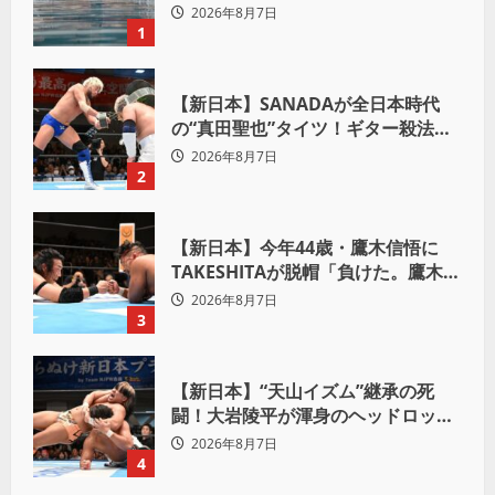
致傷で起訴
2026年8月7日
1
【新日本】SANADAが全日本時代
の“真田聖也”タイツ！ギター殺法で
Yuto-IceをKO「俺と闘う時は考え
2026年8月7日
ろ。感じるな」
2
【新日本】今年44歳・鷹木信悟に
TAKESHITAが脱帽「負けた。鷹木信
悟、強いわ！」
2026年8月7日
3
【新日本】“天山イズム”継承の死
闘！大岩陵平が渾身のヘッドロック
で後藤洋央紀からタップ奪取 執念の
2026年8月7日
「リベンジ＆4勝目」
4