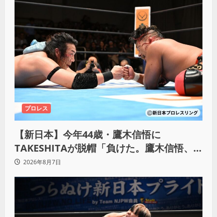
プロレス
【新日本】今年44歳・鷹木信悟に
TAKESHITAが脱帽「負けた。鷹木信悟、
強いわ！」
2026年8月7日