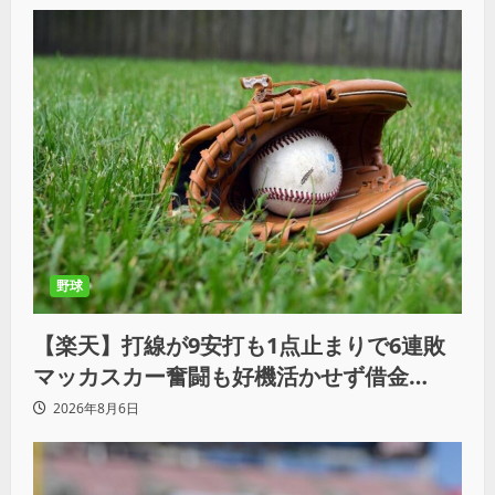
野球
【楽天】打線が9安打も1点止まりで6連敗
マッカスカー奮闘も好機活かせず借金
「22」
2026年8月6日