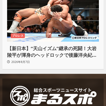
プロレス
【新日本】“天山イズム”継承の死闘！大岩
陵平が渾身のヘッドロックで後藤洋央紀か
らタップ奪取 執念の「リベンジ＆4勝目」
2026年8月7日