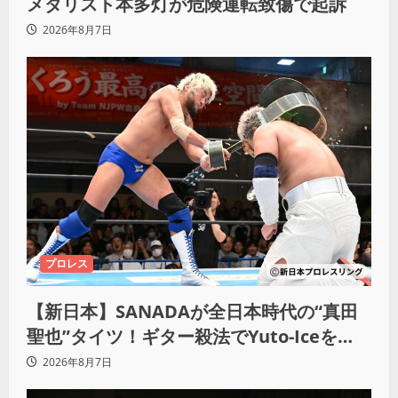
メダリスト本多灯が危険運転致傷で起訴
2026年8月7日
プロレス
【新日本】SANADAが全日本時代の“真田
聖也”タイツ！ギター殺法でYuto-Iceを
KO「俺と闘う時は考えろ。感じるな」
2026年8月7日