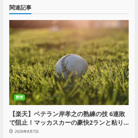
関連記事
野球
【楽天】ベテラン岸孝之の熟練の技 6連敗
で阻止！マッカスカーの豪快2ランと粘り
の継投でオリックスを破る
2026年8月7日