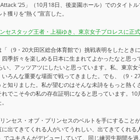
al Attack ’25」（10月18日、後楽園ホール）で
ト獲りを“熱く”宣言した。
ンセスタッグ王者・上福ゆき、東京女子プロレスに正
「（9・20大田区総合体育館で）挑戦表明をしたときに
、四季折々を楽しめる日本に生まれてよかったなと思っ
ぐらい、アッツアツにしたいと思っています。私、東京
いろんな重要な場面で戦ってきました。でも、（9・2
うと知りました。私が望むのはそんな未詩をもっと熱く
それでこそ今の私の存在証明になると思っています。10
た。
プリンセス・オブ・プリンセスのベルトを手にすること
直に出てきてくれる人がいてうれしい、出てきてくれる
3日）でユキさんがデビューしていて、同じ練習生期間を