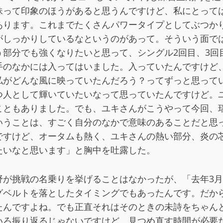
妹って印象のほうがあると思うんですけど、私にとって
あります。これまでたくさんパワータイプとしてぶつか
がしっかりしているなというのがあって。そういう面で
部分でも強くなりたいと思って、シングル2回目、3回
手のなかには入ってはいました。入っていたんですけど
私がどんな風に映っていたんだろう？ってずっと思って
つ人として輝いていたいなって思っていたんですけど。
こともありました。でも、ユキさんがこうやって今回、
いうことは、すごく自分のなかで意味のあることだと思
ですけど、オータムも熱く、ユキさんの熱い部分、炎の
たいなと思います」と胸中を吐露した。
野が挑戦の名乗りを挙げることはなかったが、「去年3
グベルトを落としたタイミングでもあったんです。だか
たんですよね。でも正直それはそのときの未詩をちゃん
いろ振り返るじゃないですけど、見つめ直す時間が必要