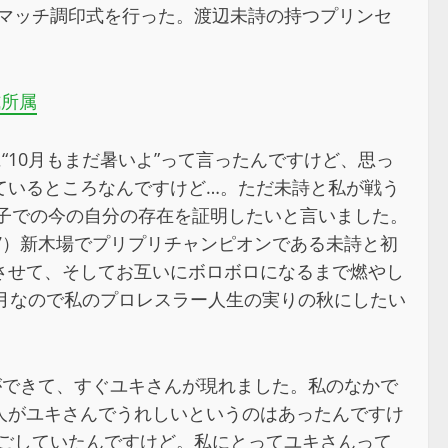
のタイトルマッチ調印式を行った。渡辺未詩の持つプリンセ
式所属
“10月もまだ暑いよ”って言ったんですけど、思っ
ているところなんですけど…。ただ未詩と私が戦う
女子での今の自分の存在を証明したいと言いました。
7）新木場でプリプリチャンピオンである未詩と初
させて、そしてお互いにボロボロになるまで燃やし
月なので私のプロレスラー人生の実りの秋にしたい
ができて、すぐユキさんが現れました。私のなかで
人がユキさんでうれしいというのはあったんですけ
過ごしていたんですけど。私にとってユキさんって