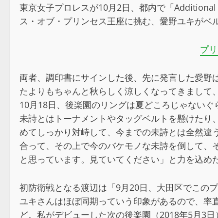
東京女子プロレスが10月2日、都内で「Addition
ス・オブ・プリンセス王座に挑む、愛野ユキがベル
プリ
両者、調印書にサインした後、先に発言した愛野は
たよりもちゃんと秋らしく涼しくなってきまして
10月18日、後楽園のリングは夏どころじゃない
未詩とはトーナメントやタッグベルトを懸けたり、
めてしっかり対峙して、今までの未詩とは全然違
合って、その上で今のバケモノな未詩を倒して、
と思っています。見ていてください」と力を込め
初防衛戦となる渡辺は「9月20日、大田区でこの
ユキさんはほぼ同期っていう印象があるので、率
ど。私がデビューした次の後楽園（2018年5月