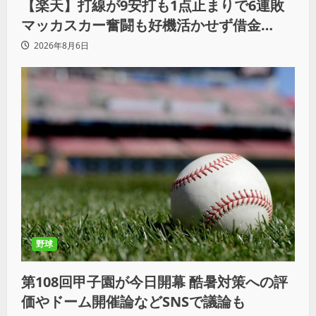
【楽天】打線が9安打も1点止まりで6連敗
マッカスカー奮闘も好機活かせず借金
「22」
2026年8月6日
野球
第108回甲子園が今日開幕 酷暑対策への評
価やドーム開催論などSNSで議論も