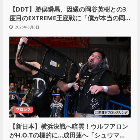
【DDT】勝俣瞬馬、因縁の岡谷英樹との3
度目のEXTREME王座戦に「僕が本当の岡
谷英樹を引き出して獲りたい」
2026年8月8日
プロレス
【新日本】横浜決戦へ暗雲！ウルフアロン
がH.O.Tの標的に…成田蓮へ「シュウマイ