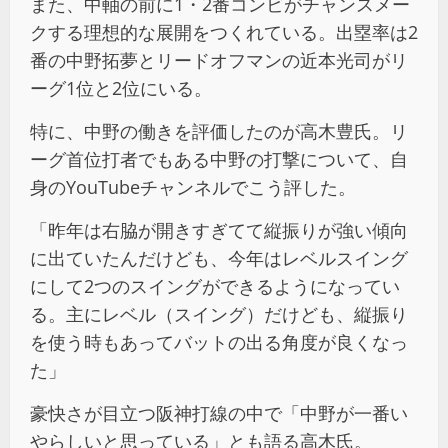
また、中軸の前に1・2番コンビがチャンスメー
クする理想的な展開をつくれている。出塁率は2
番の中野拓夢とリードオフマンの近本光司がリ
ーグ1位と2位にいる。
特に、中野の働きを評価したのが高木豊氏。リ
ーグ首位打者でもある中野の打撃について、自
身のYouTubeチャンネルでこう評した。
「昨年は右脇が開きすぎてて縦振りが強い傾向
に出ていたんだけども、今年はレベルスイング
にして2つのスイングができるようになってい
る。主にレベル（スイング）だけども、縦振り
を使う時もあってバットの出る角度が良くなっ
た」
豪快さが目立つ阪神打線の中で「中野が一番い
やらしいと思っている」とも語る高木氏。