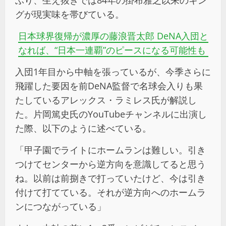
ぶり、生え抜きでは84年の掛布雅之以来のキン
グが現実味を帯びている。
日本球界復帰が濃厚の藤浪晋太郎 DeNA入団と
なれば、“日本一連覇”のピースになる可能性も
入団1年目から中軸を張っているが、今季さらに
飛躍した要因を前DeNA監督で名球会入りも果
たしているアレックス・ラミレス氏が解説し
た。片岡篤史氏のYouTubeチャンネルに出演し
た際、以下のように述べている。
「甲子園でライトにホームランは難しい。引き
つけてセンターから逆方向を意識してると思う
ね。以前は前捌きで打っていたけど、今は引き
付けて打てている。それが逆方向へのホームラ
ンにつながっている」