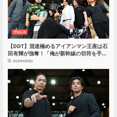
プロレス
【DDT】混迷極めるアイアンマン王座は石
田有輝が強奪！「俺が新幹線の切符を手に
入れるからな！逃げ切るぞ」
2026年8月8日