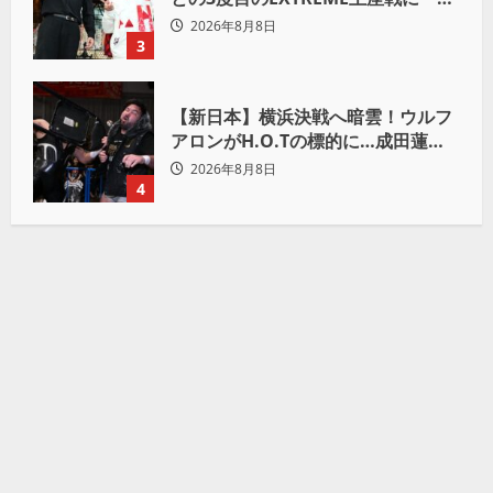
が本当の岡谷英樹を引き出して獲り
2026年8月8日
たい」
3
【新日本】横浜決戦へ暗雲！ウルフ
アロンがH.O.Tの標的に…成田蓮へ
「シュウマイにしてやる」と怒り爆
2026年8月8日
発
4