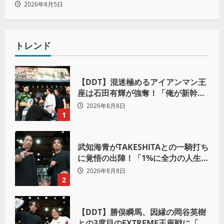
2026年8月5日
トレンド
【DDT】混迷極めるアイアンマン王
座は石田有輝が強奪！「俺が新幹線
の切符を手に入れるからな！逃げ切
2026年8月8日
るぞ」
1
武知海青がTAKESHITAとの一騎打ち
に覚悟の出陣！「1%に全力の人生を
かけて勝ちにいきたい」
2026年8月8日
2
【DDT】勝俣瞬馬、因縁の岡谷英樹
との3度目のEXTREME王座戦に「僕