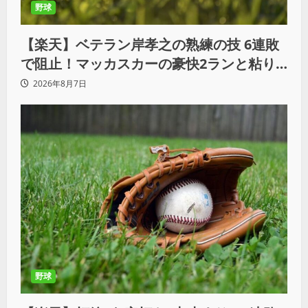
野球
【楽天】ベテラン岸孝之の熟練の技 6連敗
で阻止！マッカスカーの豪快2ランと粘り
の継投でオリックスを破る
2026年8月7日
野球