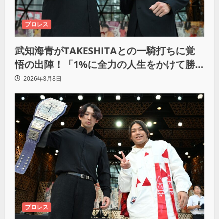
プロレス
武知海青がTAKESHITAとの一騎打ちに覚
悟の出陣！「1%に全力の人生をかけて勝
ちにいきたい」
2026年8月8日
プロレス