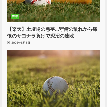
野球
【楽天】土壇場の悪夢…守備の乱れから痛
恨のサヨナラ負けで泥沼の連敗
2026年8月8日