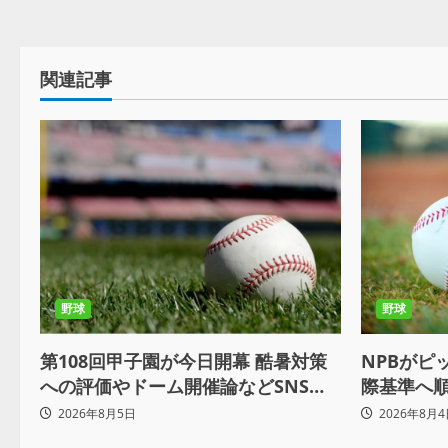
関連記事
野球
野球
NPBがピ
第108回甲子園が今日開幕 酷暑対策
際基準へ順
への評価やドーム開催論などSNSで
軟運用へ
議論も
2026年8月4
2026年8月5日