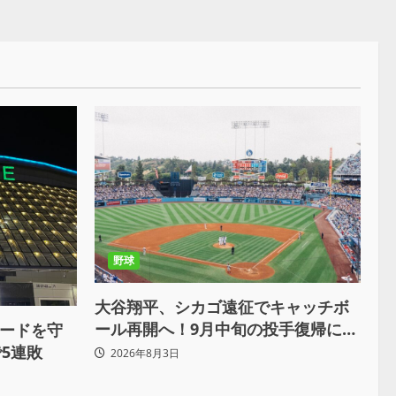
野球
大谷翔平、シカゴ遠征でキャッチボ
ール再開へ！9月中旬の投手復帰に向
ードを守
け慎重調整
5連敗
2026年8月3日