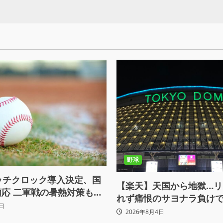
野球
ッチクロック導入決定、国
【楽天】天国から地獄…リ
応 二軍戦の暑熱対策も柔
れず痛恨のサヨナラ負けで
日
2026年8月4日