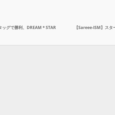
グで勝利、DREAM＊STAR
【Sareee-ISM