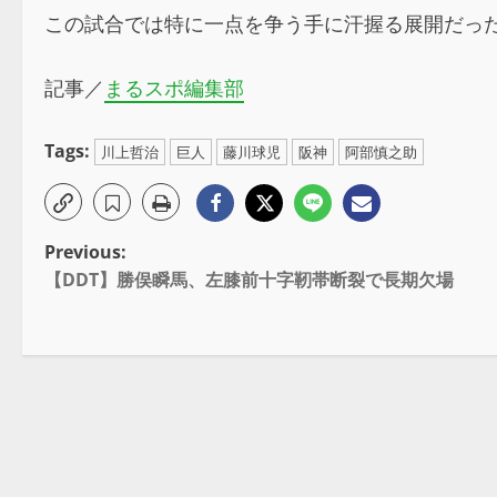
この試合では特に一点を争う手に汗握る展開だっ
記事／
まるスポ編集部
Tags:
川上哲治
巨人
藤川球児
阪神
阿部慎之助
Previous:
【DDT】勝俣瞬馬、左膝前十字靭帯断裂で長期欠場