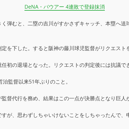
DeNA・バウアー 4連敗で登録抹消
きく弾むと、二塁の吉川がすかさずキャッチ、本塁へ送
判定を下した。すると阪神の藤川球児監督がリクエスト
就任初の退場となった。リクエストの判定後には抗議で
哲治監督以来51年ぶりのこと。
が監督代行を務め、結果はこの一点が決勝点となり巨人
ですが、思わずしちゃいけないことをしちゃったんで、