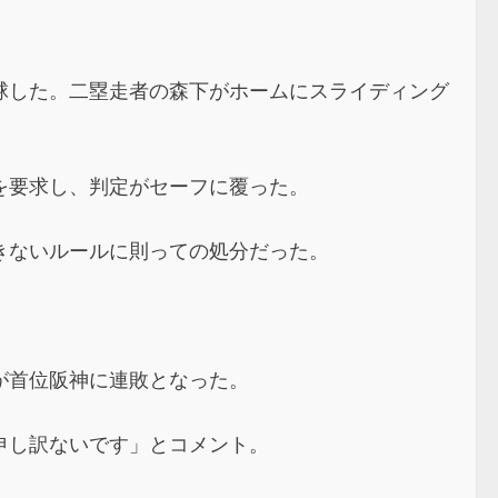
球した。二塁走者の森下がホームにスライディング
を要求し、判定がセーフに覆った。
きないルールに則っての処分だった。
が首位阪神に連敗となった。
申し訳ないです」とコメント。