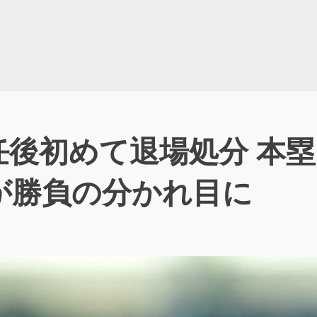
任後初めて退場処分 本
が勝負の分かれ目に