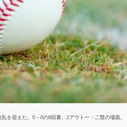
乱を迎えた。0－0の8回裏、2アウト一・二塁の場面。