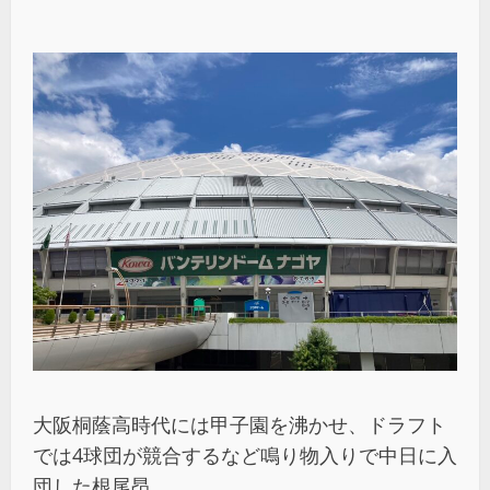
大阪桐蔭高時代には甲子園を沸かせ、ドラフト
では4球団が競合するなど鳴り物入りで中日に入
団した根尾昂。