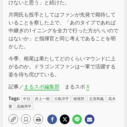
けないと思う」と続けた。
片岡氏も投手としてはファンが先発で期待して
いることを察した上で、「あのタイプであれば
中継ぎの1イニングを全力で行った方がいいので
はないか」と指揮官と同じ考えであることを明
かした。
今季、根尾は果たしてどのくらいマウンドに上
がるのか。ドラゴンズファンは一軍で活躍する
姿を待ち侘びている。
記事／
まるスポ編集部
まるスポ
X
Tags:
中日
井上一樹
大島洋平
根尾昂
立浪和義
高木
豊
高橋周平