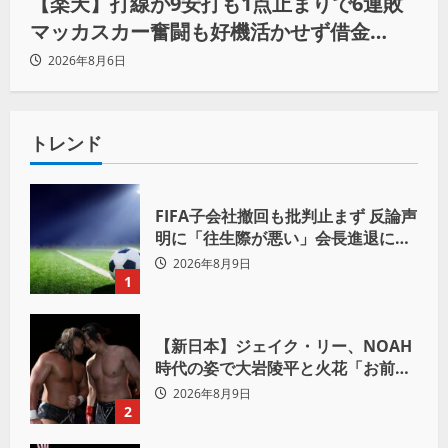
【楽天】打線が9安打も1点止まりで6連敗
マッカスカー奮闘も好機活かせず借金
「22」
2026年8月6日
トレンド
FIFA子会社撤回も批判止まず 反論声
明に「往生際が悪い」会長進退に注
目
2026年8月9日
1
【新日本】ジェイク・リー、NOAH
時代の姿で大岩陵平と火花「お前の
おかげで、忘れてたもの思い出した
2026年8月9日
わ」
2