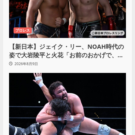
プロレス
【新日本】ジェイク・リー、NOAH時代の
姿で大岩陵平と火花「お前のおかげで、忘
れてたもの思い出したわ」
2026年8月9日