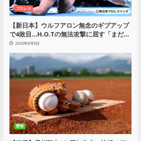
プロレス
【新日本】ウルフアロン無念のギブアップ
で4敗目…H.O.Tの無法攻撃に屈す「まだま
だ俺自身の力はこんなもんだなって」
2026年8月9日
野球