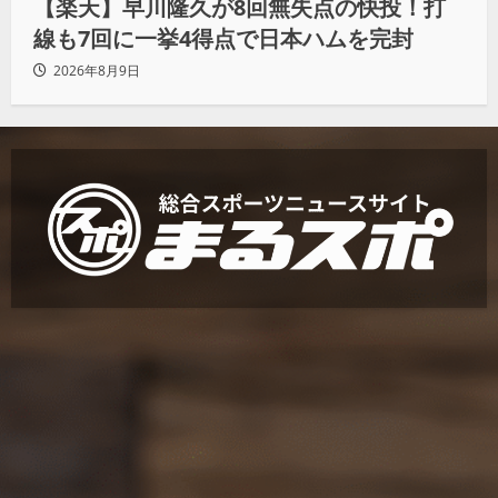
【楽天】早川隆久が8回無失点の快投！打
線も7回に一挙4得点で日本ハムを完封
2026年8月9日