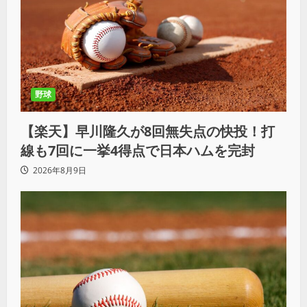
野球
【楽天】早川隆久が8回無失点の快投！打
線も7回に一挙4得点で日本ハムを完封
2026年8月9日