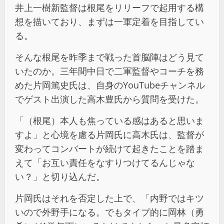
井上一樹新監督は根尾をリリーフで起用する構
想を描いており、まずは一軍定着を目指してい
る。
そんな根尾を昨季まで戦った首脳陣はどう見て
いたのか。三年間中日で二軍監督やコーチを務
めた片岡篤史氏は、自身のYouTubeチャンネル
でゲスト出演した高木豊氏から質問を受けた。
「（根尾）本人も焦っている感はあると思いま
すよ」と心境を慮る片岡氏に高木氏は、監督が
変わってコンバートが続けて起きたことを踏ま
えて「お互い責任をなすりつけてるんじゃな
い？」と切り込んだ。
片岡氏はそれを否定した上で、「内野ではキツ
いので外野手になる。でもタイプ的に岡林（勇