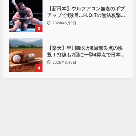
【新日本】ウルフアロン無念のギブ
アップで4敗目…H.O.Tの無法攻撃に
屈す「まだまだ俺自身の力はこんな
2026年8月9日
もんだなって」
3
【楽天】早川隆久が8回無失点の快
投！打線も7回に一挙4得点で日本ハ
ムを完封
2026年8月9日
4