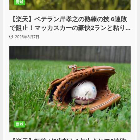
野球
【楽天】ベテラン岸孝之の熟練の技 6連敗
で阻止！マッカスカーの豪快2ランと粘り
の継投でオリックスを破る
2026年8月7日
野球