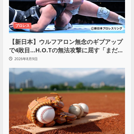
プロレス
【新日本】ウルフアロン無念のギブアップ
で4敗目…H.O.Tの無法攻撃に屈す「まだま
だ俺自身の力はこんなもんだなって」
2026年8月9日