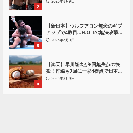
おかげで、忘れてたもの思い出した
2026年8月9日
わ」
2
【新日本】ウルフアロン無念のギブ
アップで4敗目…H.O.Tの無法攻撃に
屈す「まだまだ俺自身の力はこんな
2026年8月9日
もんだなって」
3
【楽天】早川隆久が8回無失点の快
投！打線も7回に一挙4得点で日本ハ
ムを完封
2026年8月9日
4