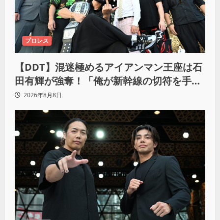
プロレス
【DDT】混迷極めるアイアンマン王座は石
田有輝が強奪！「俺が新幹線の切符を手に
入れるからな！逃げ切るぞ」
2026年8月8日