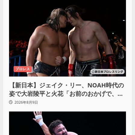
プロレス
【新日本】ジェイク・リー、NOAH時代の
姿で大岩陵平と火花「お前のおかげで、忘
れてたもの思い出したわ」
2026年8月9日