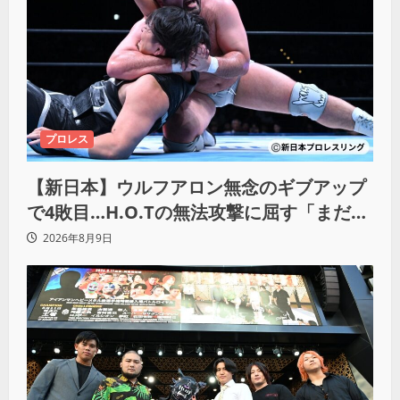
プロレス
【新日本】ウルフアロン無念のギブアップ
で4敗目…H.O.Tの無法攻撃に屈す「まだま
だ俺自身の力はこんなもんだなって」
2026年8月9日