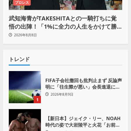
プロレス
武知海青がTAKESHITAとの一騎打ちに覚
悟の出陣！「1%に全力の人生をかけて勝
ちにいきたい」
2026年8月8日
トレンド
FIFA子会社撤回も批判止まず 反論声
明に「往生際が悪い」会長進退に注
目
2026年8月9日
1
【新日本】ジェイク・リー、NOAH
時代の姿で大岩陵平と火花「お前の