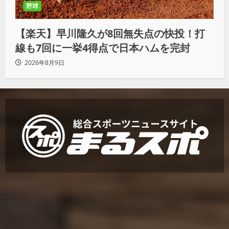
野球
【楽天】早川隆久が8回無失点の快投！打
線も7回に一挙4得点で日本ハムを完封
2026年8月9日