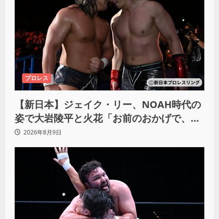
プロレス
【新日本】ジェイク・リー、NOAH時代の
姿で大岩陵平と火花「お前のおかげで、忘
れてたもの思い出したわ」
2026年8月9日