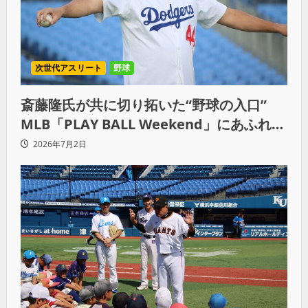
次世代アスリート
野球
斎藤隆氏が共に切り拓いた“野球の入口”
MLB「PLAY BALL Weekend」にあふれた
子どもたちの笑顔
2026年7月2日