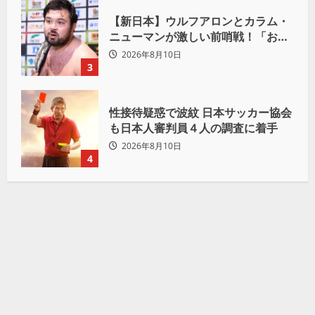
【新日本】ウルフアロンとカラム・
ニューマンが激しい前哨戦！「お前
は俺の胸毛にカラム(絡む)小バエと
2026年8月10日
一緒だ」
3
性接待疑惑で波紋 日本サッカー協会
も日本人審判員４人の調査に着手
2026年8月10日
4