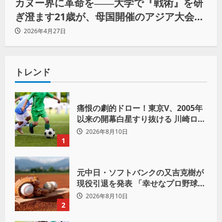
カヌー界に革命を――大学で『戦術』を研
ぎ澄ます21歳が、母国開催のアジア大会で
金メダルを誓う（後編）
2026年4月27日
トレンド
痛恨の劇的ドロー！東京V、2005年
以来の開幕白星すり抜ける 川崎ロマ
ニッチ同点弾
2026年8月10日
1
元中日・ソフトバンクの又吉克樹が
現役引退を発表 「幸せなプロ野球人
生でした」
2026年8月10日
2