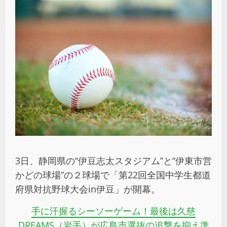
3日、静岡県の“伊豆志太スタジアム”と“伊東市営
かどの球場”の２球場で「第22回全国中学生都道
府県対抗野球大会in伊豆」が開幕。
手に汗握るシーソーゲーム！最後は久慈
DREAMS
（岩手）が広島市選抜の追撃を抑え準