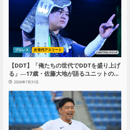
プロレス
次世代アスリート
【DDT】「俺たちの世代でDDTを盛り上げ
る」―17歳・佐藤大地が語るユニットの絆
とシングル王座への飽くなき野望
2026年7月31日