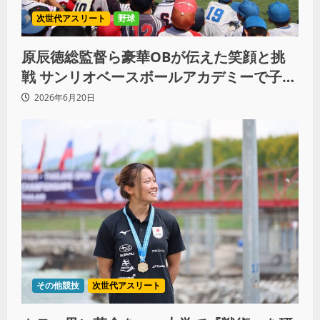
次世代アスリート
野球
原辰徳総監督ら豪華OBが伝えた笑顔と挑
戦 サンリオベースボールアカデミーで子ど
もたちに切り拓いた“無限の可能性”
2026年6月20日
その他競技
次世代アスリート