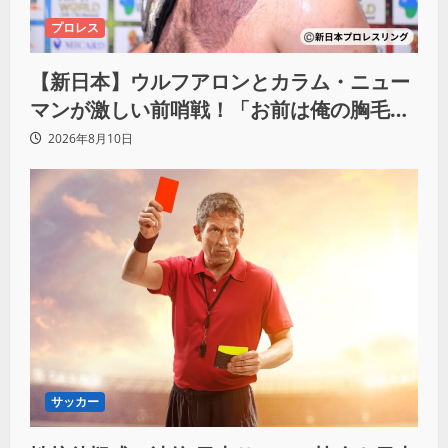
プロレス
【新日本】ウルフアロンとカラム・ニュー
マンが激しい前哨戦！「お前は俺の胸毛に
カラム(絡む)小バエと一緒だ」
2026年8月10日
サッカー