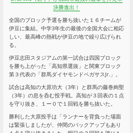
決勝進出！
全国のブロック予選を勝ち抜いた１６チームが
伊豆に集結。中学3年生の最後の全国大会に相応
しい、最高峰の熱戦が伊豆の地で繰り広げられ
る。
伊豆志田スタジアムの第一試合は四国ブロック
を勝ち上がった「高知県選抜」と関東ブロック
第３代表の「群馬ダイヤモンドペガサスJr.」。
試合は高知の大原功大（3年）と群馬の藤巻絢聖
（3年）の息を呑む投手戦。高知が３回表の１点
を守り抜き、１ー０で１回戦を勝ち抜いた。
勝利した大原投手は「ランナーを背負った場面
は緊張しましたが、仲間のバックアップもあり
１点を守り抜きました。明日の２回戦も誰にも