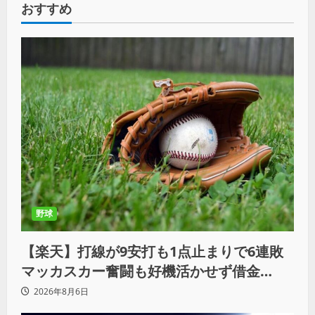
おすすめ
野球
【楽天】打線が9安打も1点止まりで6連敗
マッカスカー奮闘も好機活かせず借金
「22」
2026年8月6日