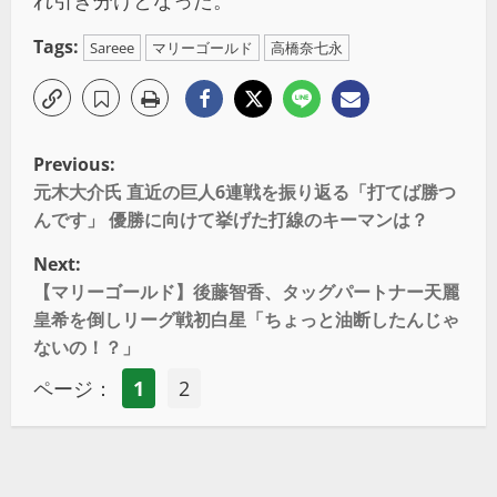
Tags:
Sareee
マリーゴールド
高橋奈七永
Previous:
元木大介氏 直近の巨人6連戦を振り返る「打てば勝つ
んです」 優勝に向けて挙げた打線のキーマンは？
Next:
【マリーゴールド】後藤智香、タッグパートナー天麗
皇希を倒しリーグ戦初白星「ちょっと油断したんじゃ
ないの！？」
ページ：
1
2