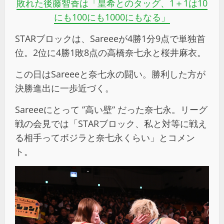
敗れた後藤智香は「皇希とのタッグ、
1
＋
1
は
10
にも
100
にも
1000
にもなる」
STARブロックは、Sareeeが4勝1分9点で単独首
位。2位に4勝1敗8点の高橋奈七永と桜井麻衣。
この日はSareeeと奈七永の闘い。勝利した方が
決勝進出に一歩近づく。
Sareeeにとって ”高い壁” だった奈七永。リーグ
戦の会見では「STARブロック、私と対等に戦え
る相手ってボジラと奈七永くらい」とコメン
ト。