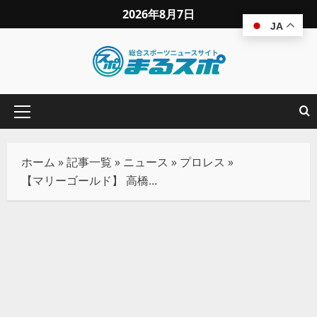
2026年8月7日
JA
ホーム
»
記事一覧
»
ニュース
»
プロレス
»
【マリーゴールド】 高橋奈七永、Sareeeに怒りの攻撃で時間切れドロー「チャンピオンに勝てそうだったよね!?」