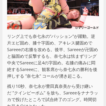
リング上でも奈七永の“パッション”が躍動。逆
片エビ固め、膝十字固め、アキレス腱固めで
Sareeeの右膝を攻める。後半、Sareeeが卍固め
と脇固めで反撃するも、奈七永は怯まずリング
中央でSareeeに足4の字固め。右膝の痛みに悶
絶するSareeeに、観客席から奈七永の勝利を後
押しする ”奈七永” コールが湧き起こる。
残り10秒、奈七永が豊田真奈美から受け継い
だ ”クインビーボム” を放ち、Sareeeをナナラッ
カで投げたところで試合終了のゴング。時間切
れ引き分けとなった。