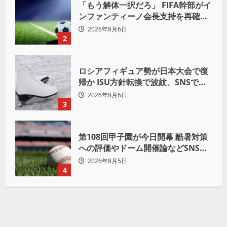
「もう解体一択だろ」 FIFA幹部がイ
ンファンティーノ会長支持を再確認
も 批判収まらず
2026年8月6日
2
ロシアフィギュア勢が日本大会で復
帰か ISU方針転換で波紋、SNSでは
賛否両論
2026年8月6日
3
第108回甲子園が今日開幕 酷暑対策
への評価やドーム開催論などSNSで
議論も
2026年8月5日
4