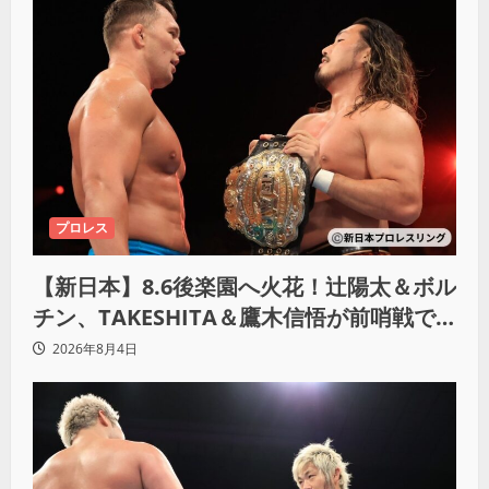
プロレス
【新日本】8.6後楽園へ火花！辻陽太＆ボル
チン、TAKESHITA＆鷹木信悟が前哨戦で
激突
2026年8月4日