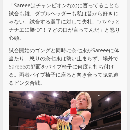
「Sareeeはチャンピオンなのに言ってることも
試合も雑。ダブルヘッダーも私は昔から好きじ
ゃない。試合する選手に対して失礼。”パパッと
ナナエに勝つ”！？どの口が言ってんだ」と怒り
心頭。
試合開始のゴングと同時に奈七永がSareeeに体
当たり。怒りの奈七永は勢い止まらず、場外で
Sareeeの顔面をパイプ椅子に何度も打ち付け
る。両者パイプ椅子に座ると向き合って鬼気迫
るビンタ合戦。