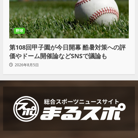
野球
第108回甲子園が今日開幕 酷暑対策への評
価やドーム開催論などSNSで議論も
2026年8月5日