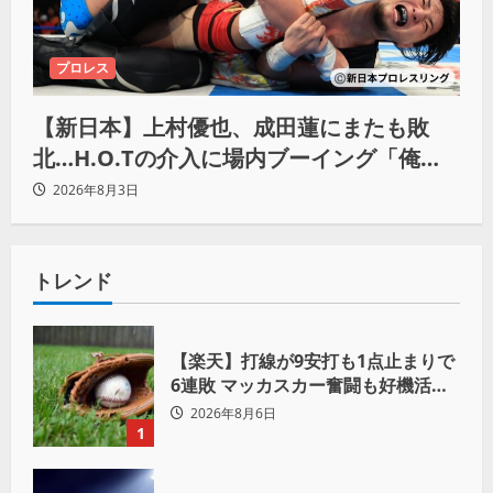
プロレス
【新日本】上村優也、成田蓮にまたも敗
北…H.O.Tの介入に場内ブーイング「俺が
闘いたい蓮じゃない！」
2026年8月3日
トレンド
【楽天】打線が9安打も1点止まりで
6連敗 マッカスカー奮闘も好機活か
せず借金「22」
2026年8月6日
1