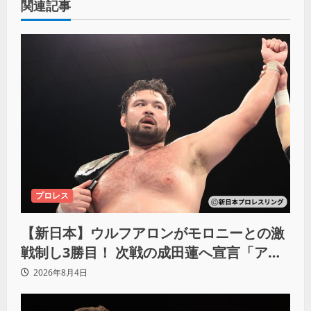
関連記事
プロレス
【新日本】ウルフアロンがモロニーとの激
戦制し3勝目！ 次戦の成田蓮へ宣言「アイ
ツの王道を俺の王道でぶち壊す」
2026年8月4日