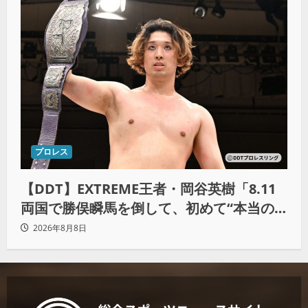
プロレス
【DDT】EXTREME王者・岡谷英樹「8.11
両国で勝俣瞬馬を倒して、初めて“本当の
王者”になれる」
2026年8月8日