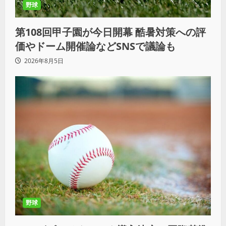
野球
第108回甲子園が今日開幕 酷暑対策への評
価やドーム開催論などSNSで議論も
2026年8月5日
野球