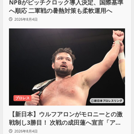
NPBがピッチクロック導入決定、国際基準
へ順応 二軍戦の暑熱対策も柔軟運用へ
2026年8月4日
プロレス
【新日本】ウルフアロンがモロニーとの激
戦制し3勝目！ 次戦の成田蓮へ宣言「アイ
ツの王道を俺の王道でぶち壊す」
2026年8月4日