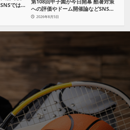
第108回甲子園が今日開幕 酷暑対策
SNSでは
への評価やドーム開催論などSNSで
議論も
2026年8月5日