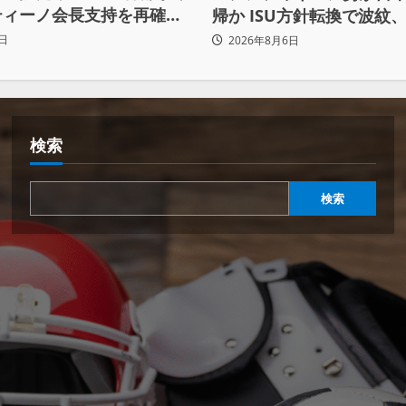
ティーノ会長支持を再確認
帰か ISU方針転換で波紋、
まらず
賛否両論
日
2026年8月6日
検索
検索