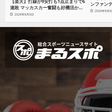
【楽天】打線が9安打も1点止まりで6
ンファン
連敗 マッカスカー奮闘も好機活かせ
も 批判収
2026年8月6
ず借金「22」
2026年8月6日