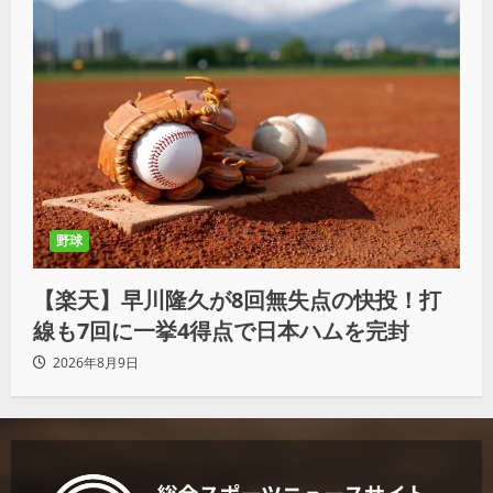
野球
【楽天】早川隆久が8回無失点の快投！打
線も7回に一挙4得点で日本ハムを完封
2026年8月9日