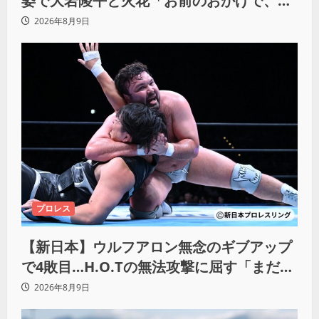
姿で大岩陵平と火花「お前のおかげで、忘
れてたもの思い出したわ」
2026年8月9日
プロレス
【新日本】ウルフアロン無念のギブアップ
で4敗目…H.O.Tの無法攻撃に屈す「まだま
だ俺自身の力はこんなもんだなって」
2026年8月9日