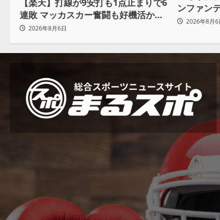
【楽天】打線が9安打も1点止まりで6
ンファン
連敗 マッカスカー奮闘も好機活かせ
も 批判収
2026年8月6
ず借金「22」
2026年8月6日