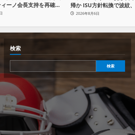
ティーノ会長支持を再確認
帰か ISU方針転換で波紋、
まらず
賛否両論
日
2026年8月6日
検索
検索