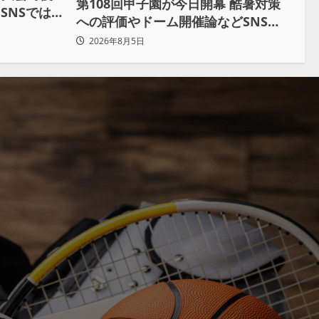
第108回甲子園が今日開幕 酷暑対策
SNSでは
への評価やドーム開催論などSNSで
議論も
2026年8月5日