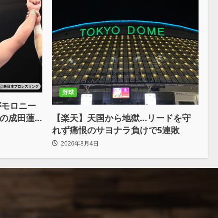
野球
がモロニー
戦の成田蓮
【楽天】天国から地獄…リードを守
俺の王道で
れず痛恨のサヨナラ負けで5連敗
2026年8月4日