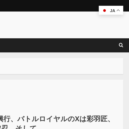
JA
興行、バトルロイヤルのXは彩羽匠、
取忍、そして…