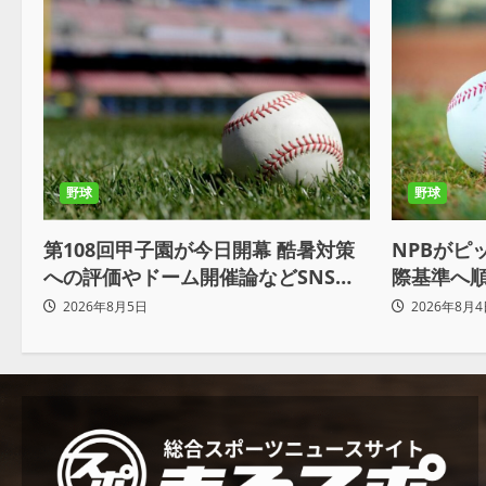
野球
野球
NPBがピ
第108回甲子園が今日開幕 酷暑対策
際基準へ順
への評価やドーム開催論などSNSで
軟運用へ
議論も
2026年8月4
2026年8月5日