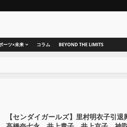
ポーツ×未来
コラム
BEYOND THE LIMITS
【センダイガールズ】里村明衣子引退
高橋奈七永、井上貴子、井上京子、神