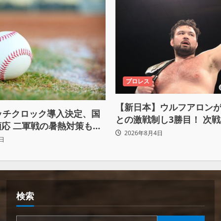
プロレス
【新日本】ウルフアロン
ッチクロック導入決定、国
との激戦制し3勝目！ 次
応 二軍戦の暑熱対策も柔
へ宣言「アイツの王道を
2026年8月4日
日
ぶち壊す」
検索