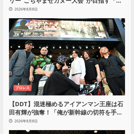
リー“ごちゃまぜカヌー大会”が目指す「誰
もが主役になれる地域共生社会」
2026年8月8日
プロレス
【DDT】混迷極めるアイアンマン王座は石
田有輝が強奪！「俺が新幹線の切符を手に
入れるからな！逃げ切るぞ」
2026年8月8日