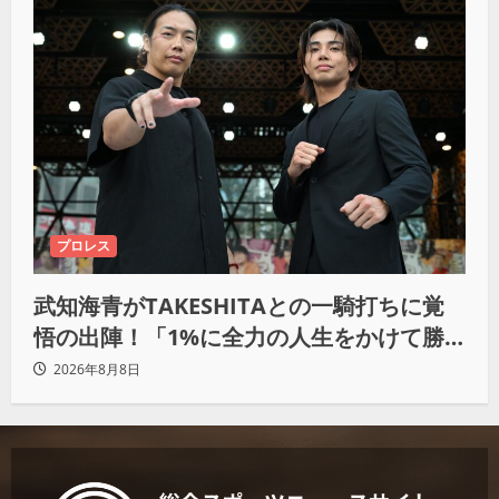
プロレス
武知海青がTAKESHITAとの一騎打ちに覚
悟の出陣！「1%に全力の人生をかけて勝
ちにいきたい」
2026年8月8日