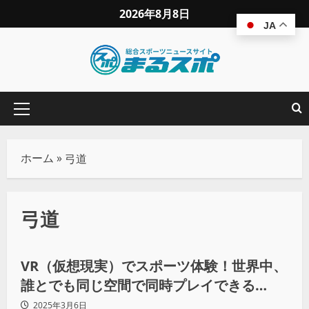
2026年8月8日
JA
ホーム
»
弓道
弓道
その他競技
VR（仮想現実）でスポーツ体験！世界中、
誰とでも同じ空間で同時プレイできる
VRChatの魅力をリポート！
2025年3月6日