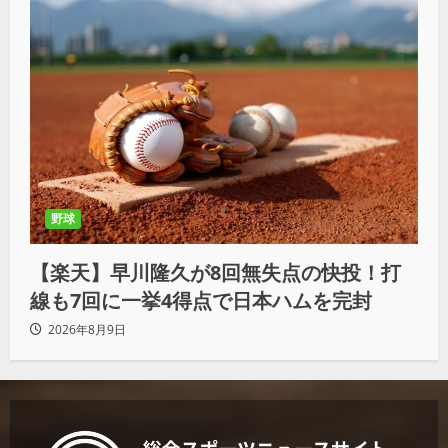
野球
【楽天】早川隆久が8回無失点の快投！打
線も7回に一挙4得点で日本ハムを完封
2026年8月9日