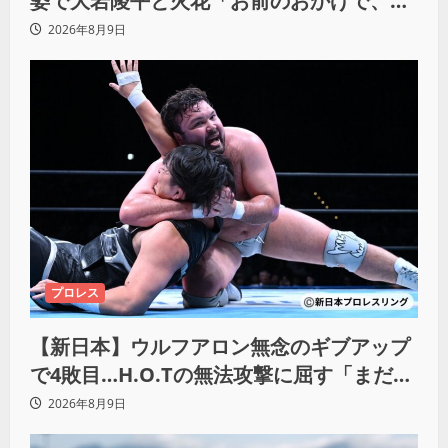
姿で大岩陵平と火花「お前のおかげで、忘
れてたもの思い出したわ」
2026年8月9日
プロレス
【新日本】ウルフアロン無念のギブアップ
で4敗目…H.O.Tの無法攻撃に屈す「まだま
だ俺自身の力はこんなもんだなって」
2026年8月9日