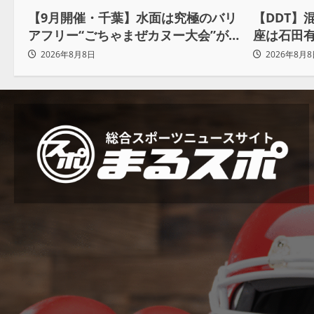
【9月開催・千葉】水面は究極のバリ
【DDT】
アフリー“ごちゃまぜカヌー大会”が
座は石田
目指す「誰もが主役になれる地域共
の切符を
2026年8月8日
2026年8月8
生社会」
るぞ」