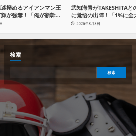
混迷極めるアイアンマン王
武知海青がTAKESHITA
有輝が強奪！「俺が新幹線
に覚悟の出陣！「1%に全
手に入れるからな！逃げ切
かけて勝ちにいきたい」
日
2026年8月8日
検索
検索