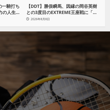
との一騎打ち
【DDT】勝俣瞬馬、因縁の岡谷英樹
力の人生を
との3度目のEXTREME王座戦に「僕
が本当の岡谷英樹を引き出して獲り
2026年8月8日
たい」