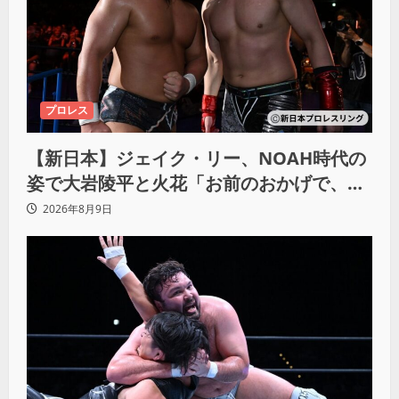
プロレス
【新日本】ジェイク・リー、NOAH時代の
姿で大岩陵平と火花「お前のおかげで、忘
れてたもの思い出したわ」
2026年8月9日