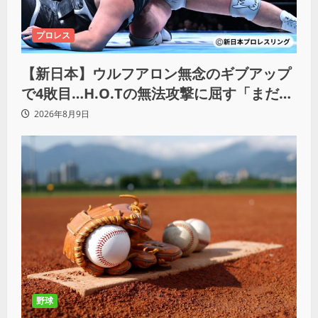
プロレス
【新日本】ウルフアロン無念のギブアップ
で4敗目…H.O.Tの無法攻撃に屈す「まだま
だ俺自身の力はこんなもんだなって」
2026年8月9日
野球