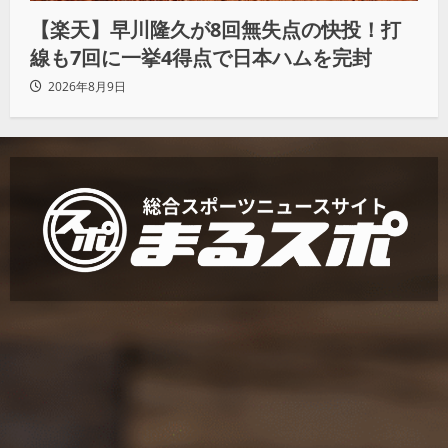
【楽天】早川隆久が8回無失点の快投！打
線も7回に一挙4得点で日本ハムを完封
2026年8月9日