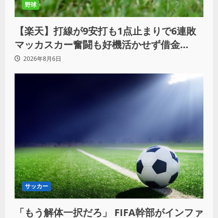
野球
【楽天】打線が9安打も1点止まりで6連敗
マッカスカー奮闘も好機活かせず借金
「22」
2026年8月6日
サッカー
「もう解体一択だろ」 FIFA幹部がインファ