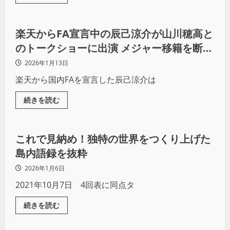
野球
楽天からFA宣言中の辰己涼介が山川穂高と
のトークショーに出演 メジャー移籍を断念
するも、未だ獲得オファーがないことを明
2026年1月13日
かす
楽天から国内FAを宣言した辰己涼介は
続きを読む
野球
これで見納め！独特の世界をつくり上げた
島内語録を抜粋
2026年1月6日
2021年10月7日 4回表に同点タ
続きを読む
野球