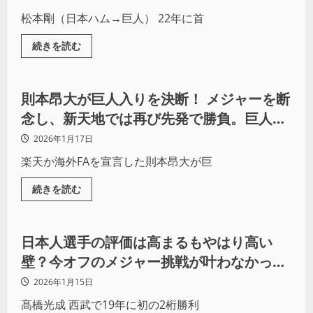
松本剛（日本ハム→巨人） 22年に首
続きを読む
野球
則本昂大が巨人入りを決断！ メジャーを断
念し、新天地では再び先発で勝負。巨人は
FA2人目の補強となり“駒不足”の解消へ
2026年1月17日
楽天か海外FAを宣言した則本昂大が巨
続きを読む
野球
日本人選手の評価は高まるもやはり高い
壁？今オフのメジャー挑戦が叶わなかった
主な選手たち
2026年1月15日
髙橋光成 西武で19年に初の2桁勝利