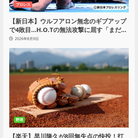
プロレス
【新日本】ウルフアロン無念のギブアップ
で4敗目…H.O.Tの無法攻撃に屈す「まだま
だ俺自身の力はこんなもんだなって」
2026年8月9日
野球
【楽天】早川隆久が8回無失点の快投！打