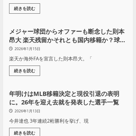
続きを読む
野球
メジャー球団からオファーも断念した則本
昂大 楽天残留かそれとも国内移籍か？球界
OBは「セ・リーグに行っても」と、あの
2026年1月15日
チームを“推薦”
楽天か海外FAを宣言した則本昂大。「
続きを読む
野球
年明けはMLB移籍決定と現役引退の表明
に。26年を迎え去就を発表した選手一覧
2026年1月13日
今井達也 3年連続2桁勝利を挙げ、現
続きを読む