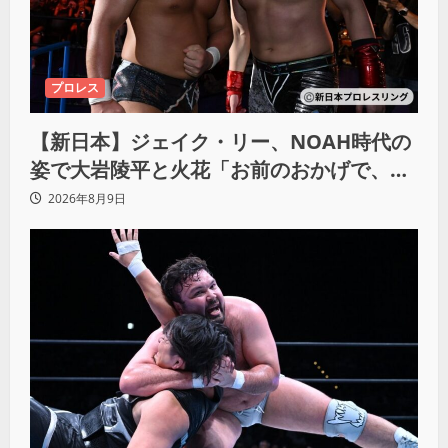
プロレス
【新日本】ジェイク・リー、NOAH時代の
姿で大岩陵平と火花「お前のおかげで、忘
れてたもの思い出したわ」
2026年8月9日