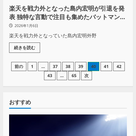
楽天を戦力外となった島内宏明が引退を発
表 独特な言動で注目も集めたバットマンは
14年間の現役生活に別れ
2026年1月6日
楽天を戦力外となっていた島内宏明外野
続きを読む
前の
1
…
37
38
39
40
41
42
43
…
65
次
おすすめ