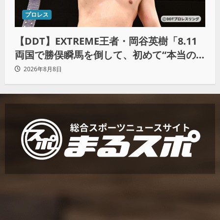
プロレス
【DDT】EXTREME王者・岡谷英樹「8.11
両国で勝俣瞬馬を倒して、初めて“本当の
王者”になれる」
2026年8月8日