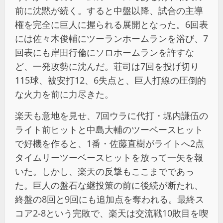
前に沈黙が続く。すると中盤以降、試合の主導
権を完全に巨人に握られる展開となった。6回表
には佐々木俊輔にツーランホームランを浴び、7
回表にも岸田行倫にソロホームランを許すな
ど、一発攻勢に沈んだ。荘司は7回を投げ切り
115球、被安打12、6失点と、巨人打線の圧倒的
な火力を前に力尽きた。
楽天も意地を見せ、7回ウラに代打・堀内謙伍の
ライト前ヒットと中島大輔のツーベースヒット
で好機を作ると、1番・佐藤直樹がライトへ2点
タイムリーツーベースヒットを放って一矢を報
いた。しかし、楽天の反撃もここまでであっ
た。巨人の盤石な継投策の前に後続が断たれ、
終盤の8回と9回にも追加点を奪われる。最終ス
コア2-8という完敗で、楽天は交流戦10敗目を喫