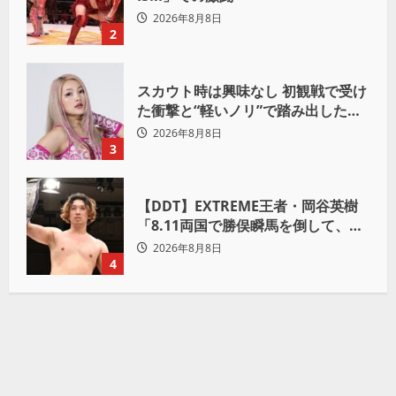
2026年8月8日
2
スカウト時は興味なし 初観戦で受け
た衝撃と“軽いノリ”で踏み出したプ
ロレスへの道
2026年8月8日
3
【DDT】EXTREME王者・岡谷英樹
「8.11両国で勝俣瞬馬を倒して、初
めて“本当の王者”になれる」
2026年8月8日
4