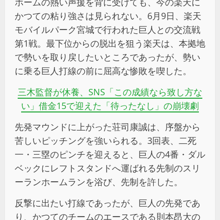
ホームの熱い声援を背に受けても、今の楽天に
かつての粘り強さは見られない。6月9日、楽天
モバイルパーク宮城で行われた巨人との交流戦
第1戦。最下位からの脱出を狙う楽天は、本拠地
で勢いを取り戻したいところであったが、勢い
に乗る巨人打線の前に屈高な惨敗を喫した。
三木監督が休養、SNS「この成績なら致し方な
い」借金15で迎えた「待ったなし」の崩壊劇
先発マウンドに上がった荘司康誠は、序盤から
苦しいピッチングを強いられる。3回表、二死
一・三塁のピンチを迎えると、巨人の4番・ダル
ベックにレフトスタンドへ運ばれる先制のスリ
ーランホームランを浴び、先制を許した。
反撃に出たい打線であったが、巨人の先発であ
り、かつてのチームのエースである則本昂大の