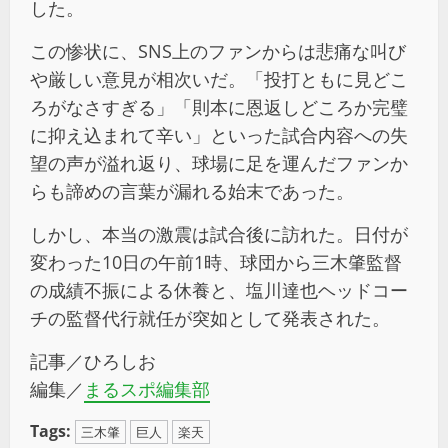
した。
この惨状に、SNS上のファンからは悲痛な叫び
や厳しい意見が相次いだ。「投打ともに見どこ
ろがなさすぎる」「則本に恩返しどころか完璧
に抑え込まれて辛い」といった試合内容への失
望の声が溢れ返り、球場に足を運んだファンか
らも諦めの言葉が漏れる始末であった。
しかし、本当の激震は試合後に訪れた。日付が
変わった10日の午前1時、球団から三木肇監督
の成績不振による休養と、塩川達也ヘッドコー
チの監督代行就任が突如として発表された。
記事／ひろしお
編集／
まるスポ編集部
Tags:
三木肇
巨人
楽天