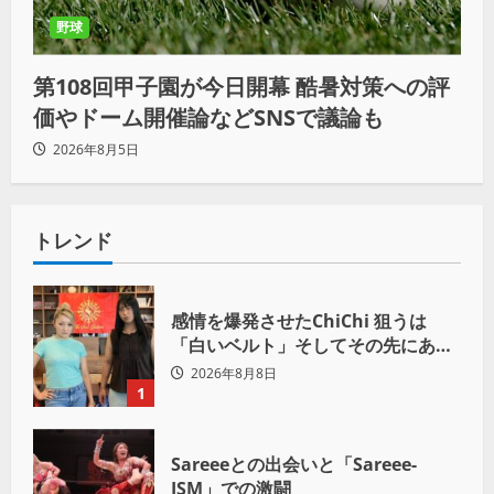
野球
第108回甲子園が今日開幕 酷暑対策への評
価やドーム開催論などSNSで議論も
2026年8月5日
トレンド
感情を爆発させたChiChi 狙うは
「白いベルト」そしてその先にある
世界へ
2026年8月8日
1
Sareeeとの出会いと「Sareee-
ISM」での激闘