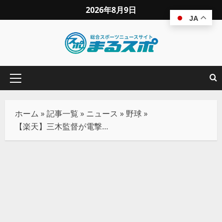
2026年8月9日
JA
ホーム
»
記事一覧
»
ニュース
»
野球
»
【楽天】三木監督が電撃休養 4連敗で今季ワースト借金15、深夜に激震の「待ったなし」崩壊劇