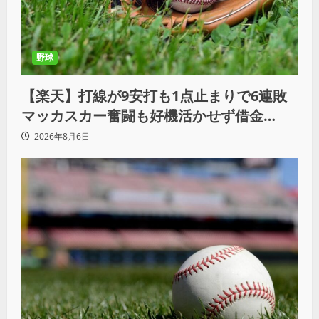
野球
【楽天】打線が9安打も1点止まりで6連敗
マッカスカー奮闘も好機活かせず借金
「22」
2026年8月6日