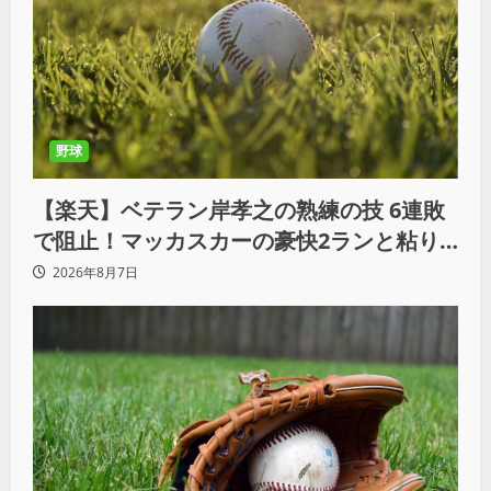
野球
【楽天】ベテラン岸孝之の熟練の技 6連敗
で阻止！マッカスカーの豪快2ランと粘り
の継投でオリックスを破る
2026年8月7日