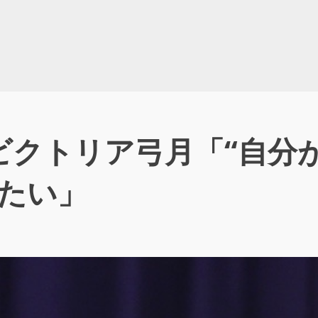
ビクトリア弓月「“自分
したい」