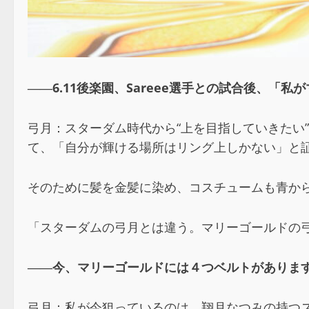
――6.11後楽園、Sareee選手との試合後、
弓月：スターダム時代から“上を目指していきたい
て、「自分が輝ける場所はリング上しかない」と
そのために髪を金髪に染め、コスチュームも青から
「スターダムの弓月とは違う。マリーゴールドの
――今、マリーゴールドには４つベルトがありま
弓月：私が今狙っているのは、翔月なつみの持つス