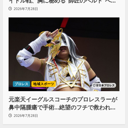
イトル戦、胸に秘める“師匠のベルト”への
想いと同期決戦への決意
2026年7月28日
プロレス
地域スポーツ
元楽天イーグルスコーチのプロレスラーが
鼻中隔腫瘍で手術…絶望のフチで救われた
リーダーの言葉
2026年7月28日