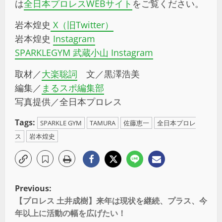
は
全日本プロレスWEBサイト
をご覧ください。
岩本煌史
X（旧Twitter）
岩本煌史
Instagram
SPARKLEGYM 武蔵小山 Instagram
取材／
大楽聡詞
文／黒澤浩美
編集／
まるスポ編集部
写真提供／全日本プロレス
Tags:
SPARKLE GYM
TAMURA
佐藤恵一
全日本プロレ
ス
岩本煌史
Previous:
【プロレス 土井成樹】来年は現状を継続、プラス、今
年以上に活動の幅を広げたい！