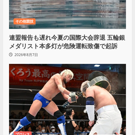
その他競技
連盟報告も遅れ今夏の国際大会辞退 五輪銀
メダリスト本多灯が危険運転致傷で起訴
2026年8月7日
プロレス