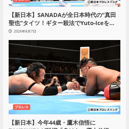
【新日本】SANADAが全日本時代の“真田
聖也”タイツ！ギター殺法でYuto-Iceを
KO「俺と闘う時は考えろ。感じるな」
2026年8月7日
プロレス
【新日本】今年44歳・鷹木信悟に