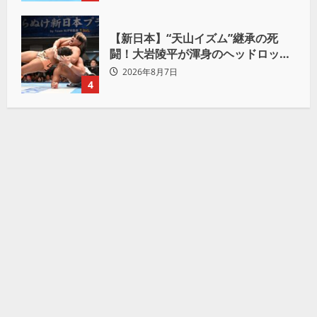
【新日本】“天山イズム”継承の死
闘！大岩陵平が渾身のヘッドロック
で後藤洋央紀からタップ奪取 執念の
2026年8月7日
「リベンジ＆4勝目」
4