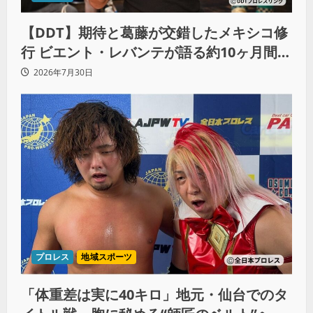
【DDT】期待と葛藤が交錯したメキシコ修
行 ビエント・レバンテが語る約10ヶ月間の
苦悩「くすぶっている自分に腹を立ててい
2026年7月30日
る」
プロレス
地域スポーツ
「体重差は実に40キロ」地元・仙台でのタ