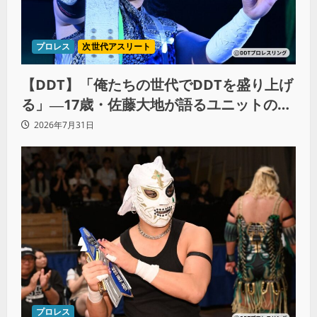
プロレス
次世代アスリート
【DDT】「俺たちの世代でDDTを盛り上げ
る」―17歳・佐藤大地が語るユニットの絆
とシングル王座への飽くなき野望
2026年7月31日
プロレス