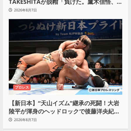
TAKESHITAが脱帽「負けた。鷹木信悟、
強いわ！」
2026年8月7日
プロレス
【新日本】“天山イズム”継承の死闘！大岩
陵平が渾身のヘッドロックで後藤洋央紀か
らタップ奪取 執念の「リベンジ＆4勝目」
2026年8月7日