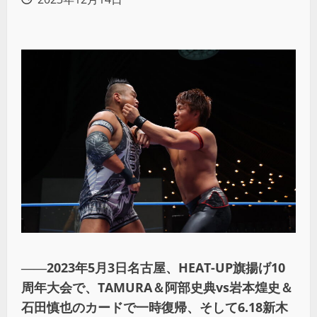
――
2023
年
5
月
3
日名古屋、
HEAT-UP
旗揚げ
10
周年大会で、
TAMURA
＆阿部史典
vs
岩本煌史＆
石田慎也のカードで一時復帰、そして
6.18
新木