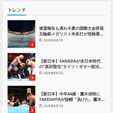
トレンド
連盟報告も遅れ今夏の国際大会辞退
五輪銀メダリスト本多灯が危険運転
致傷で起訴
2026年8月7日
1
【新日本】SANADAが全日本時代
の“真田聖也”タイツ！ギター殺法で
Yuto-IceをKO「俺と闘う時は考え
2026年8月7日
ろ。感じるな」
2
【新日本】今年44歳・鷹木信悟に
TAKESHITAが脱帽「負けた。鷹木信
悟、強いわ！」
2026年8月7日
3