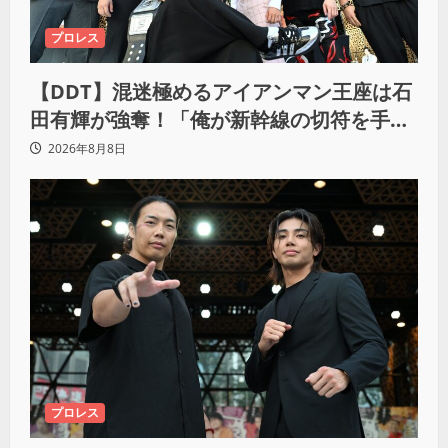
プロレス
【DDT】混迷極めるアイアンマン王座は石
田有輝が強奪！「俺が新幹線の切符を手に
入れるからな！逃げ切るぞ」
2026年8月8日
プロレス