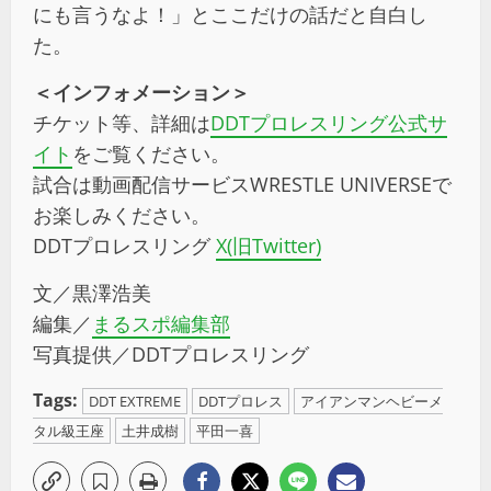
にも言うなよ！」とここだけの話だと自白し
た。
＜インフォメーション＞
チケット等、詳細は
DDTプロレスリング公式サ
イト
をご覧ください。
試合は動画配信サービス
WRESTLE UNIVERSE
で
お楽しみください。
DDTプロレスリング
X(旧Twitter)
文／黒澤浩美
編集／
まるスポ編集部
写真提供／DDTプロレスリング
Tags:
DDT EXTREME
DDTプロレス
アイアンマンヘビーメ
タル級王座
土井成樹
平田一喜