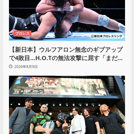
プロレス
【新日本】ウルフアロン無念のギブアップ
で4敗目…H.O.Tの無法攻撃に屈す「まだま
だ俺自身の力はこんなもんだなって」
2026年8月9日