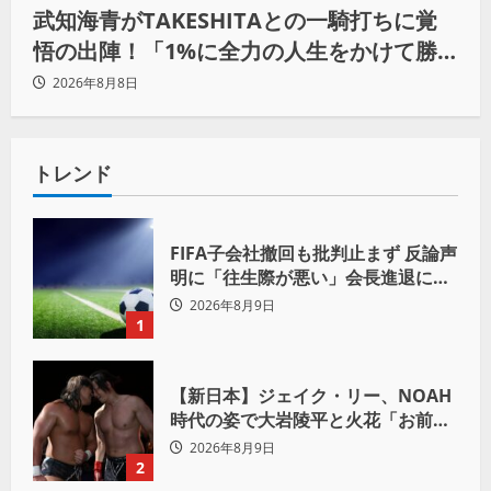
武知海青がTAKESHITAとの一騎打ちに覚
悟の出陣！「1%に全力の人生をかけて勝
ちにいきたい」
2026年8月8日
トレンド
FIFA子会社撤回も批判止まず 反論声
明に「往生際が悪い」会長進退に注
目
2026年8月9日
1
【新日本】ジェイク・リー、NOAH
時代の姿で大岩陵平と火花「お前の
おかげで、忘れてたもの思い出した
2026年8月9日
わ」
2