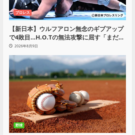
プロレス
【新日本】ウルフアロン無念のギブアップ
で4敗目…H.O.Tの無法攻撃に屈す「まだま
だ俺自身の力はこんなもんだなって」
2026年8月9日
野球