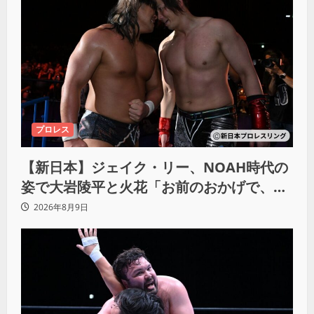
プロレス
【新日本】ジェイク・リー、NOAH時代の
姿で大岩陵平と火花「お前のおかげで、忘
れてたもの思い出したわ」
2026年8月9日