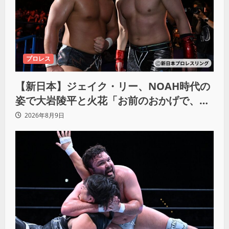
プロレス
【新日本】ジェイク・リー、NOAH時代の
姿で大岩陵平と火花「お前のおかげで、忘
れてたもの思い出したわ」
2026年8月9日