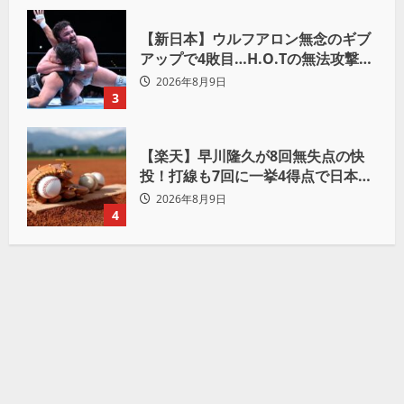
【新日本】ウルフアロン無念のギブ
アップで4敗目…H.O.Tの無法攻撃に
屈す「まだまだ俺自身の力はこんな
2026年8月9日
もんだなって」
3
【楽天】早川隆久が8回無失点の快
投！打線も7回に一挙4得点で日本ハ
ムを完封
2026年8月9日
4