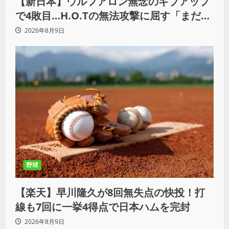
【新日本】ウルフアロン無念のギブアップ
で4敗目…H.O.Tの無法攻撃に屈す「まだま
だ俺自身の力はこんなもんだなって」
2026年8月9日
野球
【楽天】早川隆久が8回無失点の快投！打
線も7回に一挙4得点で日本ハムを完封
2026年8月9日