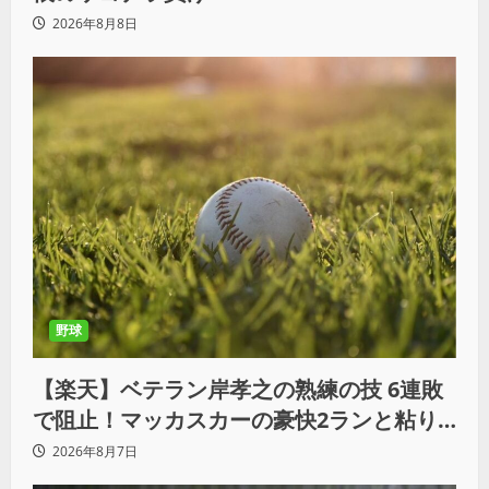
2026年8月8日
野球
【楽天】ベテラン岸孝之の熟練の技 6連敗
で阻止！マッカスカーの豪快2ランと粘り
の継投でオリックスを破る
2026年8月7日