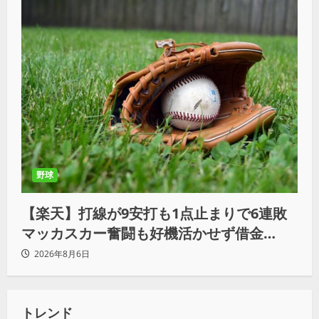
野球
【楽天】打線が9安打も1点止まりで6連敗
マッカスカー奮闘も好機活かせず借金
「22」
2026年8月6日
トレンド