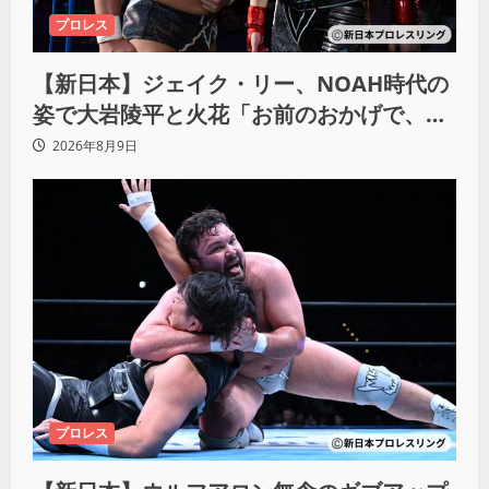
プロレス
【新日本】ジェイク・リー、NOAH時代の
姿で大岩陵平と火花「お前のおかげで、忘
れてたもの思い出したわ」
2026年8月9日
プロレス