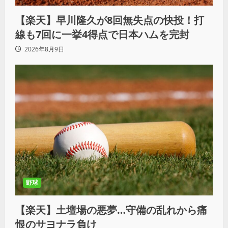
【楽天】早川隆久が8回無失点の快投！打
線も7回に一挙4得点で日本ハムを完封
2026年8月9日
野球
【楽天】土壇場の悪夢…守備の乱れから痛
恨のサヨナラ負け