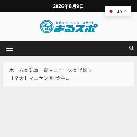
2026年8月9日
JA
ホーム
»
記事一覧
»
ニュース
»
野球
»
【楽天】マエケン9回途中1失点の力投！投打が噛み合い快勝で連勝