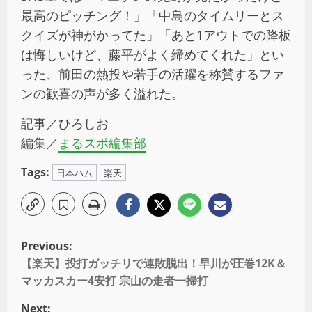
最高のピッチング！」「中島のタイムリーとス
クイズが神がかってた」「あと1アウトでの降板
は悔しいけど、藤平がよく締めてくれた」とい
った、前田の熱投や若手の活躍を称賛するファ
ンの歓喜の声が多く溢れた。
記事／ひろしお
編集／
まるスポ編集部
Tags:
日本ハム
楽天
Previous:
【楽天】投打ガッチリで連敗脱出！早川が圧巻12K＆
マッカスカー4安打 宗山の走者一掃打
Next: