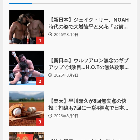
【新日本】ジェイク・リー、NOAH
時代の姿で大岩陵平と火花「お前の
おかげで、忘れてたもの思い出した
2026年8月9日
わ」
1
【新日本】ウルフアロン無念のギブ
アップで4敗目…H.O.Tの無法攻撃に
屈す「まだまだ俺自身の力はこんな
2026年8月9日
もんだなって」
2
【楽天】早川隆久が8回無失点の快
投！打線も7回に一挙4得点で日本ハ
ムを完封
2026年8月9日
3