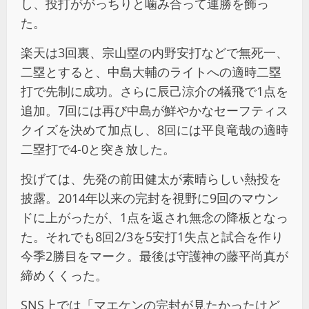
し、投打ががっちりと噛み合って連勝を飾っ
た。
楽天は3回裏、宗山塁の内野安打などで無死一、
二塁とすると、中島大輔のライトへの適時二塁
打で先制に成功。さらに辰己涼介の犠飛で1点を
追加。7回には再び中島が鮮やかなセーフティス
クイズを決めて加点し、8回には平良竜哉の適時
二塁打で4-0と突き放した。
投げては、先発の前田健太が素晴らしい熱投を
披露。2014年以来の完封を視野に9回のマウン
ドに上がったが、1点を返され無念の降板となっ
た。それでも8回2/3を5安打1失点と試合を作り
今季2勝目をマーク。最後は守護神の藤平尚真が
締めくくった。
SNS上では「マエケンの完封が見たかったけど