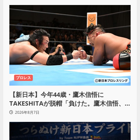
プロレス
【新日本】今年44歳・鷹木信悟に
TAKESHITAが脱帽「負けた。鷹木信悟、
強いわ！」
2026年8月7日