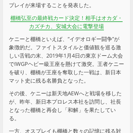
プレイが来場することを発表した。
棚橋弘至の最終戦カード決定！相手はオカダ・
カズチカ、安城大会に電撃登場
ケニーと棚橋といえば、“イデオロギー闘争”が
象徴的だ。ファイトスタイルと価値観を巡る激
しい舌戦の末、2019年1月4日の東京ドーム大会
でIWGPヘビー級王座を懸けて激突。王者ケニー
を破り、棚橋が王座を奪取した一戦は、新日本
マット史に残る名勝負となった。
その後、ケニーは新天地AEWへと戦場を移した
が、昨年、新日本プロレス本社を訪問し、社長
となった棚橋と再会し「和解」を果たしてい
る。
一方、オスプレイも棚橋と数々の記憶に残る対