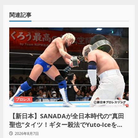
関連記事
プロレス
【新日本】SANADAが全日本時代の“真田
聖也”タイツ！ギター殺法でYuto-Iceを
KO「俺と闘う時は考えろ。感じるな」
2026年8月7日