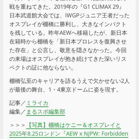
戦を重ねてきた。2019年の『G1 CLIMAX 29』
日本武道館大会では、IWGPジュニア王者だった
オスプレイが棚橋に勝利し、大きなインパクト
を残している。昨年AEWへ移籍したが、新日本
在籍時から棚橋を「新日本プロレスを復興させ
た存在」と公言し、敬意を隠さなかった。今回
の来場はオスプレイが抱き続けてきた深いリス
ペクトの証に他ならない。
棚橋弘至のキャリアを語るうえで欠かせない2人
が最後の舞台、1・4東京ドームに姿を現す。
記事／
ミライカ
編集／
まるスポ編集部
＞＞＞
【写真】棚橋はケニー＆オスプレイと
2025年8.25ロンドン『AEW x NJPW: Forbidden