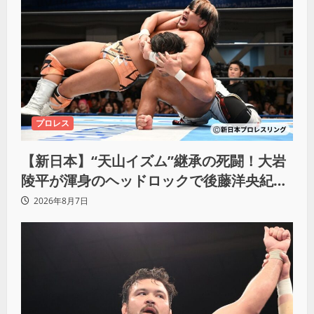
プロレス
【新日本】“天山イズム”継承の死闘！大岩
陵平が渾身のヘッドロックで後藤洋央紀か
らタップ奪取 執念の「リベンジ＆4勝目」
2026年8月7日