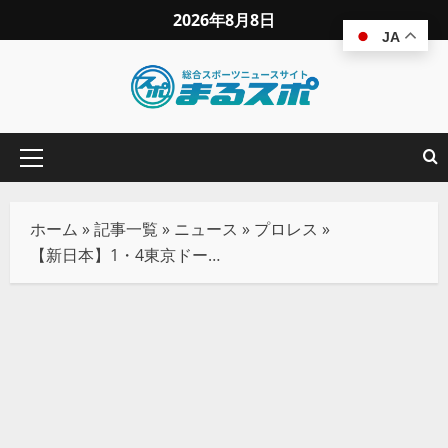
2026年8月8日
JA
ホーム
»
記事一覧
»
ニュース
»
プロレス
»
【新日本】1・4東京ドーム、ケニー・オメガ＆オスプレイが棚橋引退セレモニーに来場決定！