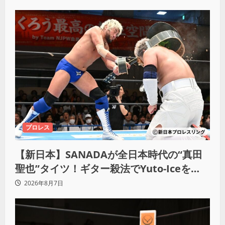
プロレス
【新日本】SANADAが全日本時代の“真田
聖也”タイツ！ギター殺法でYuto-Iceを
KO「俺と闘う時は考えろ。感じるな」
2026年8月7日