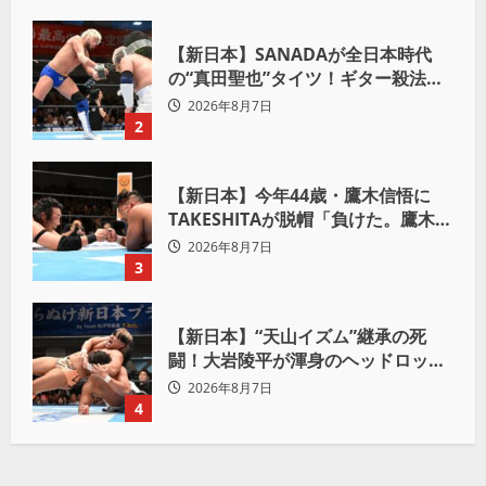
【新日本】SANADAが全日本時代
の“真田聖也”タイツ！ギター殺法で
Yuto-IceをKO「俺と闘う時は考え
2026年8月7日
ろ。感じるな」
2
【新日本】今年44歳・鷹木信悟に
TAKESHITAが脱帽「負けた。鷹木信
悟、強いわ！」
2026年8月7日
3
【新日本】“天山イズム”継承の死
闘！大岩陵平が渾身のヘッドロック
で後藤洋央紀からタップ奪取 執念の
2026年8月7日
「リベンジ＆4勝目」
4