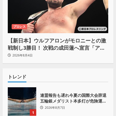
プロレス
【新日本】ウルフアロンがモロニーとの激
戦制し3勝目！ 次戦の成田蓮へ宣言「アイ
ツの王道を俺の王道でぶち壊す」
2026年8月4日
トレンド
連盟報告も遅れ今夏の国際大会辞退
五輪銀メダリスト本多灯が危険運転
致傷で起訴
2026年8月7日
1