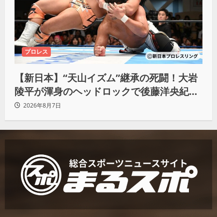
プロレス
【新日本】“天山イズム”継承の死闘！大岩
陵平が渾身のヘッドロックで後藤洋央紀か
らタップ奪取 執念の「リベンジ＆4勝目」
2026年8月7日