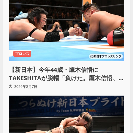
プロレス
【新日本】今年44歳・鷹木信悟に
TAKESHITAが脱帽「負けた。鷹木信悟、
強いわ！」
2026年8月7日