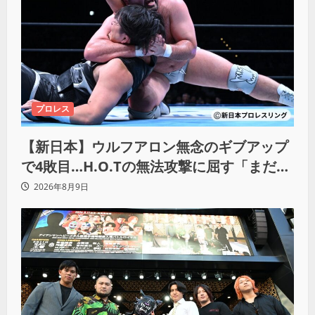
プロレス
【新日本】ウルフアロン無念のギブアップ
で4敗目…H.O.Tの無法攻撃に屈す「まだま
だ俺自身の力はこんなもんだなって」
2026年8月9日