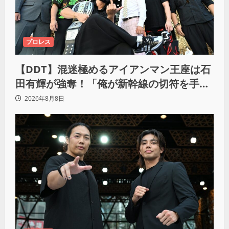
プロレス
【DDT】混迷極めるアイアンマン王座は石
田有輝が強奪！「俺が新幹線の切符を手に
入れるからな！逃げ切るぞ」
2026年8月8日