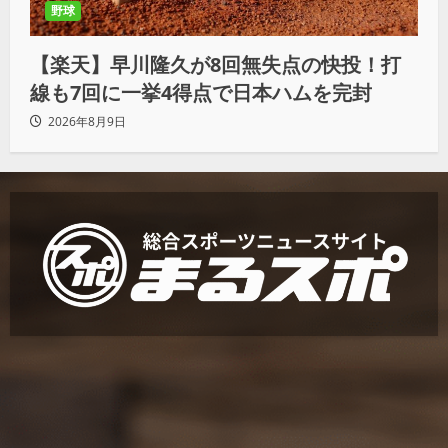
野球
【楽天】早川隆久が8回無失点の快投！打
線も7回に一挙4得点で日本ハムを完封
2026年8月9日