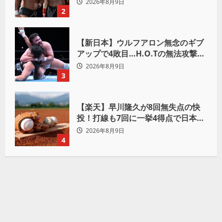
おかげで、忘れてたもの思い出した
2026年8月9日
わ」
2
【新日本】ウルフアロン無念のギブ
アップで4敗目…H.O.Tの無法攻撃に
屈す「まだまだ俺自身の力はこんな
2026年8月9日
もんだなって」
3
【楽天】早川隆久が8回無失点の快
投！打線も7回に一挙4得点で日本ハ
ムを完封
2026年8月9日
4