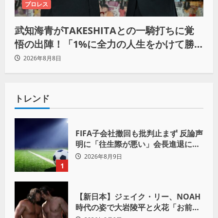
プロレス
武知海青がTAKESHITAとの一騎打ちに覚
悟の出陣！「1%に全力の人生をかけて勝
ちにいきたい」
2026年8月8日
トレンド
FIFA子会社撤回も批判止まず 反論声
明に「往生際が悪い」会長進退に注
目
2026年8月9日
1
【新日本】ジェイク・リー、NOAH
時代の姿で大岩陵平と火花「お前の