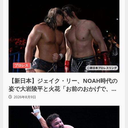
プロレス
【新日本】ジェイク・リー、NOAH時代の
姿で大岩陵平と火花「お前のおかげで、忘
れてたもの思い出したわ」
2026年8月9日