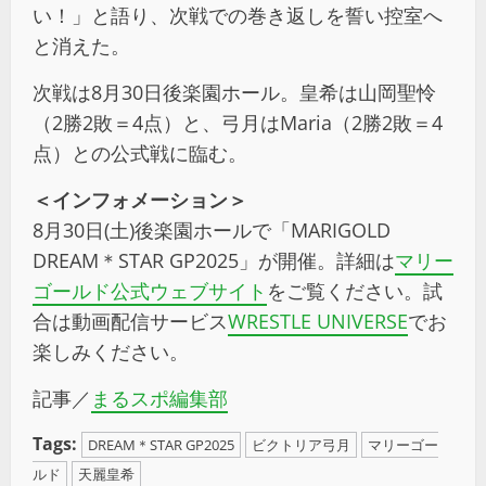
い！」と語り、次戦での巻き返しを誓い控室へ
と消えた。
次戦は8月30日後楽園ホール。皇希は山岡聖怜
（2勝2敗＝4点）と、弓月はMaria（2勝2敗＝4
点）との公式戦に臨む。
＜インフォメーション＞
8月30日(土)後楽園ホールで「MARIGOLD
DREAM＊STAR GP2025」が開催。詳細は
マリー
ゴールド公式ウェブサイト
をご覧ください。試
合は動画配信サービス
WRESTLE UNIVERSE
でお
楽しみください。
記事／
まるスポ編集部
Tags:
DREAM＊STAR GP2025
ビクトリア弓月
マリーゴー
ルド
天麗皇希