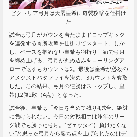
ビクトリア弓月は天麗皇希に奇襲攻撃を仕掛け
た
試合は弓月がガウンを着たままドロップキック
を連発する奇襲攻撃を仕掛けてスタート。しか
し、ペースを掴めない皇希も羽折り固めで弓月
を締め上げる。弓月が丸め込みをローリングア
ローで返すもカウントは2。最後は皇希が必殺の
アメジストバタフライを決め、3カウントを奪取
した。この結果、弓月の連勝はストップし、皇
希は2勝2敗（4点）となった。
試合後、皇希は「今日を含めて残り4試合、絶対
に負けられない。今日の対戦相手は昨年のリー
グ戦でも勝った弓月。“ゼェッタイに負けたくな
い”と思った弓月から勝ち点を上げられたのはデ