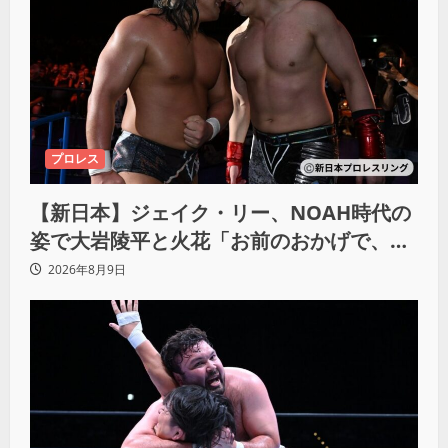
プロレス
【新日本】ジェイク・リー、NOAH時代の
姿で大岩陵平と火花「お前のおかげで、忘
れてたもの思い出したわ」
2026年8月9日