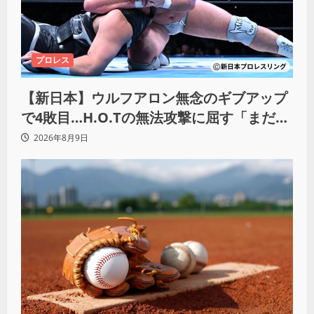
プロレス
【新日本】ウルフアロン無念のギブアップ
で4敗目…H.O.Tの無法攻撃に屈す「まだま
だ俺自身の力はこんなもんだなって」
2026年8月9日