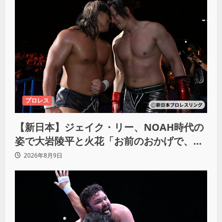
プロレス
【新日本】ジェイク・リー、NOAH時代の
姿で大岩陵平と火花「お前のおかげで、忘
れてたもの思い出したわ」
2026年8月9日