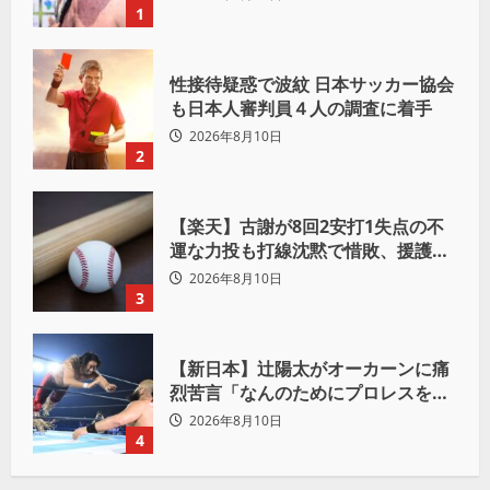
一緒だ」
1
性接待疑惑で波紋 日本サッカー協会
も日本人審判員４人の調査に着手
2026年8月10日
2
【楽天】古謝が8回2安打1失点の不
運な力投も打線沈黙で惜敗、援護な
き左腕にSNSでは同情の声
2026年8月10日
3
【新日本】辻陽太がオーカーンに痛
烈苦言「なんのためにプロレスをや
ってるんだ？」
2026年8月10日
4