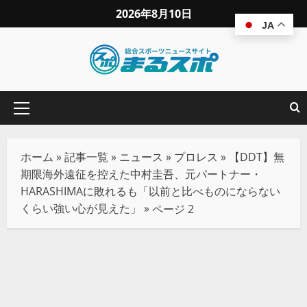
2026年8月10日
JA
ホーム
»
記事一覧
»
ニュース
»
プロレス
»
【DDT】無
期限海外遠征を控えた中村圭吾、元パートナー・
HARASHIMAに敗れるも「以前と比べものにならない
くらい強い心が見えた」
»
ページ 2