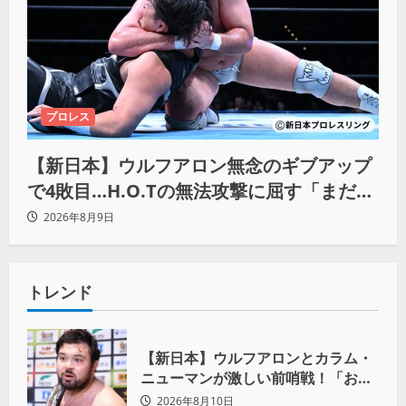
プロレス
【新日本】ウルフアロン無念のギブアップ
で4敗目…H.O.Tの無法攻撃に屈す「まだま
だ俺自身の力はこんなもんだなって」
2026年8月9日
トレンド
【新日本】ウルフアロンとカラム・
ニューマンが激しい前哨戦！「お前
は俺の胸毛にカラム(絡む)小バエと
2026年8月10日