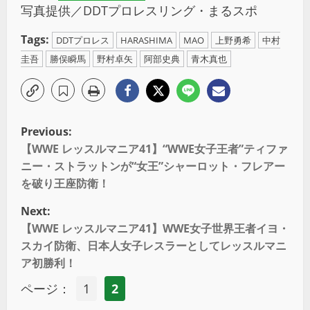
写真提供／DDTプロレスリング・まるスポ
Tags:
DDTプロレス
HARASHIMA
MAO
上野勇希
中村
圭吾
勝俣瞬馬
野村卓矢
阿部史典
青木真也
Previous:
【WWE レッスルマニア41】“WWE女子王者”ティファ
ニー・ストラットンが“女王”シャーロット・フレアー
を破り王座防衛！
Next:
【WWE レッスルマニア41】WWE女子世界王者イヨ・
スカイ防衛、日本人女子レスラーとしてレッスルマニ
ア初勝利！
ページ：
1
2