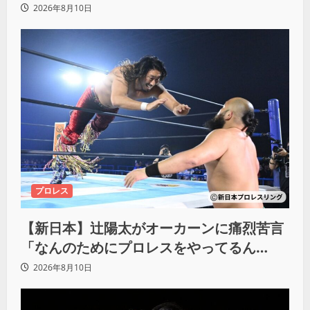
カラム(絡む)小バエと一緒だ」
2026年8月10日
プロレス
【新日本】辻陽太がオーカーンに痛烈苦言
「なんのためにプロレスをやってるん
だ？」
2026年8月10日