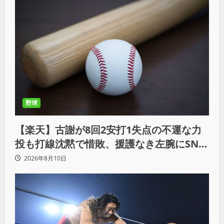
野球
【楽天】古謝が8回2安打1失点の不運な力
投も打線沈黙で惜敗、援護なき左腕にSNS
では同情の声
2026年8月10日