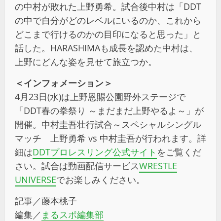
の中村が敗れた上野勇希。試合後中村は「DDT
の中で自分がどのレベルにいるのか、これから
どこまで行けるのかの目印になると思った」と
話した。HARASHIMAも成長を認めた中村は、
上野にどんな姿を見せて旅立つか。
＜インフォメーション＞
4月23日(水)は上野恩賜公園野外ステージで
「DDT春の拳祭り ～まだまだ上野やるよ～」が
開催。中村圭吾壮行試合～スペシャルシングル
マッチ 上野勇希 vs 中村圭吾が行われます。詳
細は
DDTプロレスリング公式サイト
をご覧くだ
さい。試合は動画配信サービス
WRESTLE
UNIVERSE
でお楽しみください。
記事／藤本桃子
編集／
まるスポ編集部