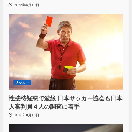
カラム(絡む)小バエと一緒だ」
2026年8月10日
サッカー
性接待疑惑で波紋 日本サッカー協会も日本
人審判員４人の調査に着手
2026年8月10日