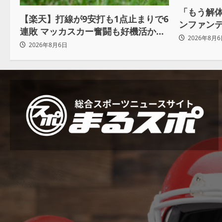
「もう解体
【楽天】打線が9安打も1点止まりで6
ンファン
連敗 マッカスカー奮闘も好機活かせ
も 批判収
2026年8月6
ず借金「22」
2026年8月6日