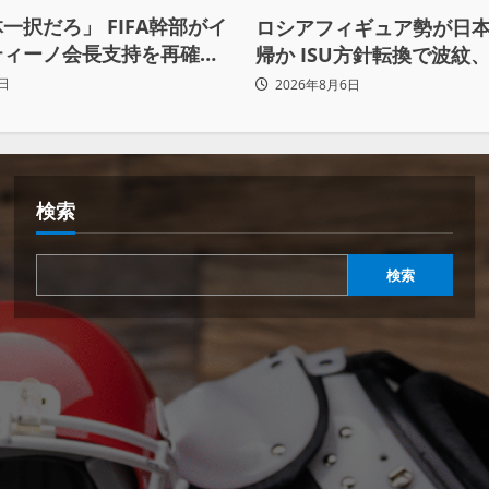
一択だろ」 FIFA幹部がイ
ロシアフィギュア勢が日
ティーノ会長支持を再確認
帰か ISU方針転換で波紋、
まらず
賛否両論
日
2026年8月6日
検索
検索