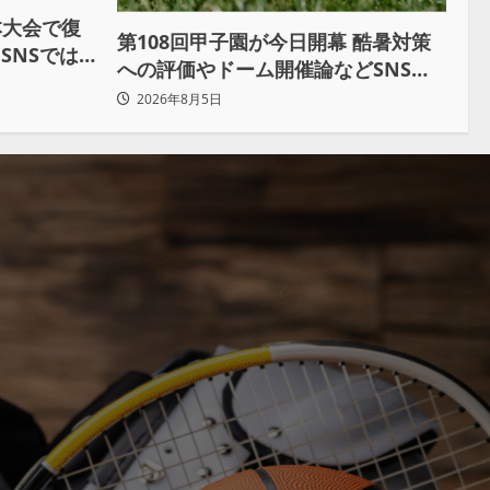
本大会で復
第108回甲子園が今日開幕 酷暑対策
SNSでは
への評価やドーム開催論などSNSで
議論も
2026年8月5日