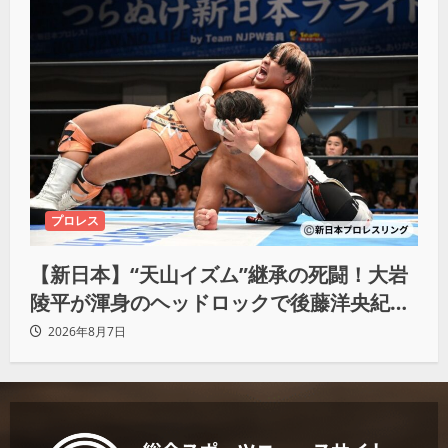
プロレス
【新日本】“天山イズム”継承の死闘！大岩
陵平が渾身のヘッドロックで後藤洋央紀か
らタップ奪取 執念の「リベンジ＆4勝目」
2026年8月7日