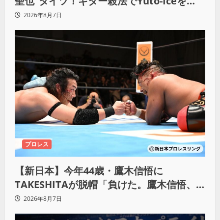
聖也”タイツ！ギター殺法でYuto-Iceを
KO「俺と闘う時は考えろ。感じるな」
2026年8月7日
プロレス
【新日本】今年44歳・鷹木信悟に
TAKESHITAが脱帽「負けた。鷹木信悟、
強いわ！」
2026年8月7日