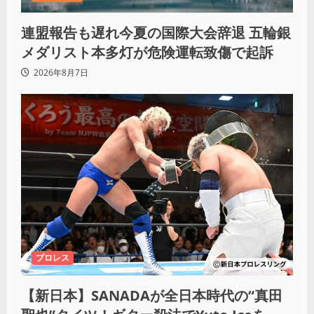
連盟報告も遅れ今夏の国際大会辞退 五輪銀
メダリスト本多灯が危険運転致傷で起訴
2026年8月7日
プロレス
【新日本】SANADAが全日本時代の“真田