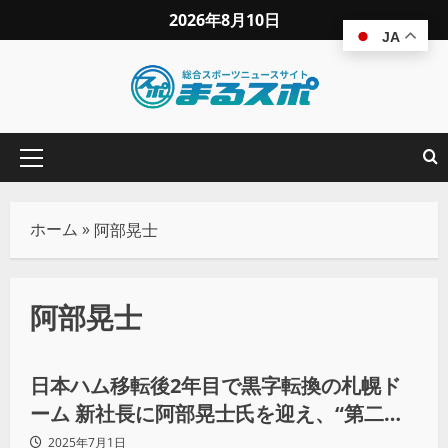
2026年8月10日
JA
ホーム
»
阿部晃士
阿部晃士
野球
日本ハム移転後2年目で黒字転換の札幌ド
ーム 新社長に阿部晃士氏を迎え、“第二の
創業”で「抜本的に営業の見直しをした
2025年7月1日