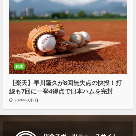
野球
【楽天】早川隆久が8回無失点の快投！打
線も7回に一挙4得点で日本ハムを完封
2026年8月9日