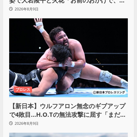
姿で大岩陵平と火花「お前のおかげで、忘
れてたもの思い出したわ」
2026年8月9日
プロレス
【新日本】ウルフアロン無念のギブアップ
で4敗目…H.O.Tの無法攻撃に屈す「まだま
だ俺自身の力はこんなもんだなって」
2026年8月9日