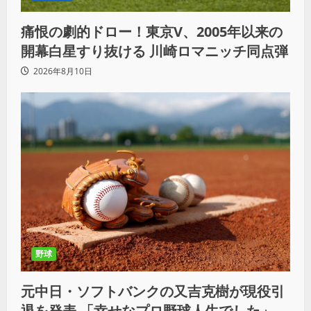
痛恨の劇的ドロー！東京V、2005年以来の
開幕白星すり抜ける 川崎ロマニッチ同点弾
2026年8月10日
野球
元中日・ソフトバンクの又吉克樹が現役引
退を発表 「幸せなプロ野球人生でした」