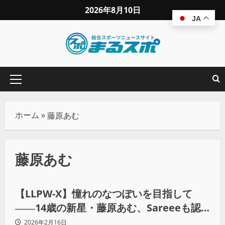
2026年8月10日
JA
ホーム
»
藤原あむ
藤原あむ
プロレス
【LLPW-X】憧れのなつぽいを目指して
――14歳の新星・藤原あむ、Sareeeも認
めた“戦慄のエルボー”で横浜武道館に挑む
2026年2月16日