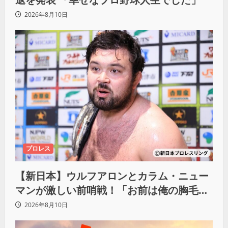
2026年8月10日
プロレス
【新日本】ウルフアロンとカラム・ニュー
マンが激しい前哨戦！「お前は俺の胸毛に
カラム(絡む)小バエと一緒だ」
2026年8月10日