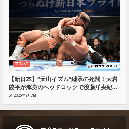
プロレス
【新日本】“天山イズム”継承の死闘！大岩
陵平が渾身のヘッドロックで後藤洋央紀か
らタップ奪取 執念の「リベンジ＆4勝目」
2026年8月7日