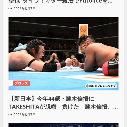
聖也”タイツ！ギター殺法でYuto-Iceを
KO「俺と闘う時は考えろ。感じるな」
2026年8月7日
プロレス
【新日本】今年44歳・鷹木信悟に
TAKESHITAが脱帽「負けた。鷹木信悟、
強いわ！」
2026年8月7日