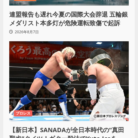
連盟報告も遅れ今夏の国際大会辞退 五輪銀
メダリスト本多灯が危険運転致傷で起訴
2026年8月7日
プロレス
【新日本】SANADAが全日本時代の“真田