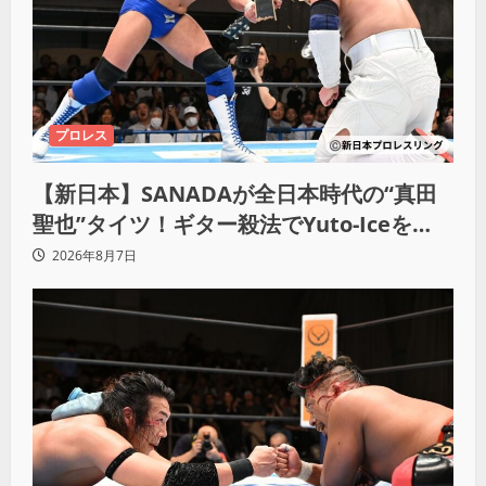
プロレス
【新日本】SANADAが全日本時代の“真田
聖也”タイツ！ギター殺法でYuto-Iceを
KO「俺と闘う時は考えろ。感じるな」
2026年8月7日