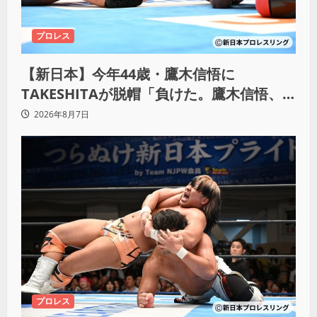
プロレス
【新日本】今年44歳・鷹木信悟に
TAKESHITAが脱帽「負けた。鷹木信悟、
強いわ！」
2026年8月7日
プロレス