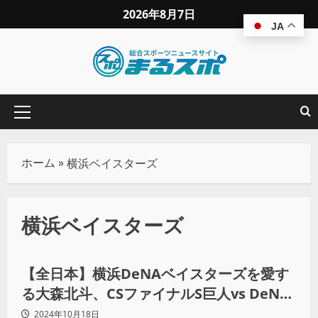
2026年8月7日
JA
ホーム
»
横浜ベイスターズ
横浜ベイスターズ
野球
【全日本】横浜DeNAベイスターズを愛す
る大森北斗、CSファイナルS巨人vs DeNA
第3戦を大胆予想！
2024年10月18日