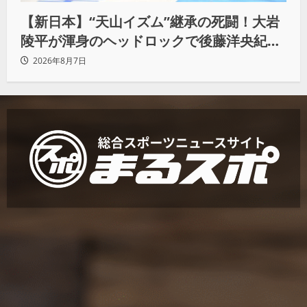
【新日本】“天山イズム”継承の死闘！大岩
陵平が渾身のヘッドロックで後藤洋央紀か
らタップ奪取 執念の「リベンジ＆4勝目」
2026年8月7日