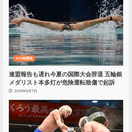
その他競技
連盟報告も遅れ今夏の国際大会辞退 五輪銀
メダリスト本多灯が危険運転致傷で起訴
2026年8月7日